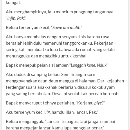
kuingat.
Aku menghampirinya, lalu mencium punggung tangannya.
“
Injih, Pak
.”
Beliau tersenyum kecil, “
Suwe ora mulih
.”
Aku hanya membalas dengan senyum tipis karena rasa
bersalah lebih dulu memenuhi tenggorokanku. Pekerjaan
sering kali membuatku lupa bahwa ada rumah yang selalu
menungguku dan menagihku untuk kembali.
Bapak menepuk pelan sisi amben “
Lenggah kene, Nduk
.”
Aku duduk di samping beliau. Semilir angin sore
menggoyangkan daun-daun mangga di halaman. Dari kejauhan
terdengar suara anak-anak berlarian, disusul kokok ayam
yang saling bersahutan. Desa ini seolah tak pernah berubah.
Bapak menyeruput tehnya perlahan. “Kerjamu
piye?”
Aku tersenyum kecil, “Alhamdulillah, lancar, Pak.”
Beliau mengangguk. “Lancar itu bagus, tapi jangan sampai
karena mengejar lancar, kamu lupa mengejar benar.”