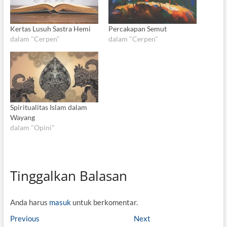
Kertas Lusuh Sastra Hemi
Percakapan Semut
dalam "Cerpen"
dalam "Cerpen"
Spiritualitas Islam dalam
Wayang
dalam "Opini"
Tinggalkan Balasan
Anda harus
masuk
untuk berkomentar.
N
Previous
P
Next
N