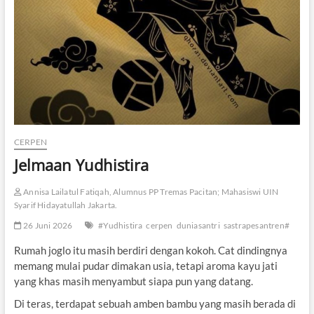
CERPEN
Jelmaan Yudhistira
Annisa Lailatul Fatiqah, Alumnus PP Tremas Pacitan; Mahasiswi UIN
Syarif Hidayatullah Jakarta.
26 Juni 2026
#Yudhistira
cerpen
duniasantri
sastrapesantren#
Rumah joglo itu masih berdiri dengan kokoh. Cat dindingnya
memang mulai pudar dimakan usia, tetapi aroma kayu jati
yang khas masih menyambut siapa pun yang datang.
Di teras, terdapat sebuah amben bambu yang masih berada di