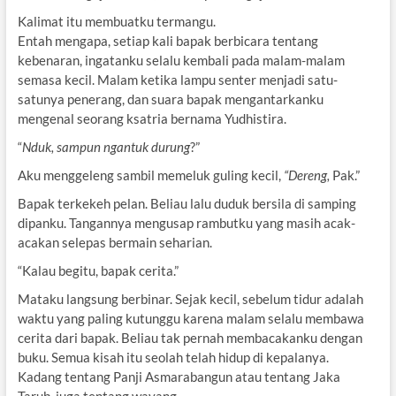
Kalimat itu membuatku termangu.
Entah mengapa, setiap kali bapak berbicara tentang
kebenaran, ingatanku selalu kembali pada malam-malam
semasa kecil. Malam ketika lampu senter menjadi satu-
satunya penerang, dan suara bapak mengantarkanku
mengenal seorang ksatria bernama Yudhistira.
“
Nduk, sampun ngantuk durung
?”
Aku menggeleng sambil memeluk guling kecil,
“Dereng,
Pak.”
Bapak terkekeh pelan. Beliau lalu duduk bersila di samping
dipanku. Tangannya mengusap rambutku yang masih acak-
acakan selepas bermain seharian.
“Kalau begitu, bapak cerita.”
Mataku langsung berbinar. Sejak kecil, sebelum tidur adalah
waktu yang paling kutunggu karena malam selalu membawa
cerita dari bapak. Beliau tak pernah membacakanku dengan
buku. Semua kisah itu seolah telah hidup di kepalanya.
Kadang tentang Panji Asmarabangun atau tentang Jaka