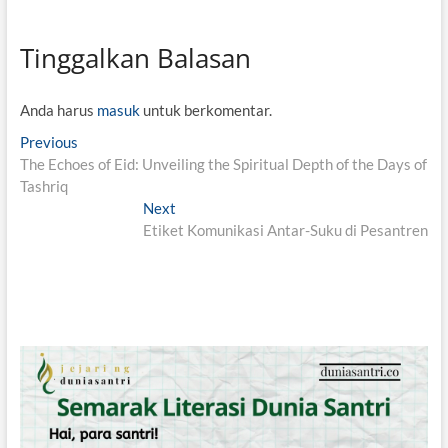
Tinggalkan Balasan
Anda harus
masuk
untuk berkomentar.
N
Previous
P
The Echoes of Eid: Unveiling the Spiritual Depth of the Days of
r
a
Tashriq
e
v
v
Next
N
i
Etiket Komunikasi Antar-Suku di Pesantren
e
i
o
x
g
u
t
s
p
a
p
o
s
o
s
i
s
t
t
:
p
:
o