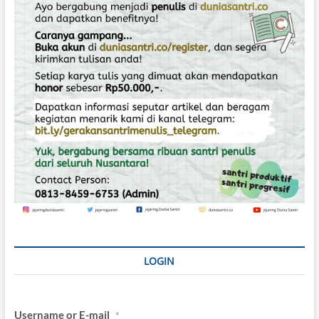
s
LOGIN
Username or E-mail
*