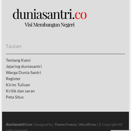
Tautan
Tentang Kami
Jejaring duniasantri
Warga Dunia Santri
Register
Kirim Tulisan
Kritik dan saran
Peta Situs
duniasantri.co
| Designed by:
Theme Freesia
|
WordPress
| © Copyright All
right reserved