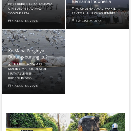
Bernama Indonesia
PP TEBUIRENG/MAHASISWA
UIN SUNAN KALIJAGA
M. KHUSNA AMAL, WAKIL
YOGYAKARTA.
REKTOR I UIN KHAS JEMBER.
5 AGUSTUS 2026
4 AGUSTUS 2026
Ke Mana Perginya
Burung-burung Itu?
KHAIRUL AZZAM EL
MALIKY, MA ROUDLATUL
MUTA'ALLIMIEN
PROBOLINGGO.
4 AGUSTUS 2026