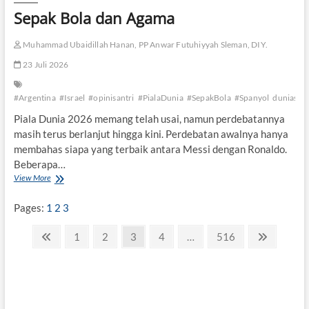
G
Sepak Bola dan Agama
Muhammad Ubaidillah Hanan, PP Anwar Futuhiyyah Sleman, DIY.
23 Juli 2026
#Argentina
#Israel
#opinisantri
#PialaDunia
#SepakBola
#Spanyol
duniasant
Piala Dunia 2026 memang telah usai, namun perdebatannya
masih terus berlanjut hingga kini. Perdebatan awalnya hanya
membahas siapa yang terbaik antara Messi dengan Ronaldo.
Beberapa…
View More
S
e
p
Pages:
1
2
3
a
k
P
P
P
1
P
2
P
3
P
4
…
P
516
N
B
r
a
a
a
a
a
e
a
o
l
e
g
g
g
g
g
x
g
a
v
e
e
e
e
e
t
d
i
i
p
a