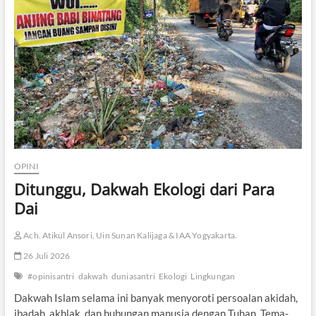
OPINI
Ditunggu, Dakwah Ekologi dari Para
Dai
Ach. Atikul Ansori, Uin Sunan Kalijaga & IAA Yogyakarta.
26 Juli 2026
#opinisantri
dakwah
duniasantri
Ekologi
Lingkungan
Dakwah Islam selama ini banyak menyoroti persoalan akidah,
ibadah, akhlak, dan hubungan manusia dengan Tuhan. Tema-