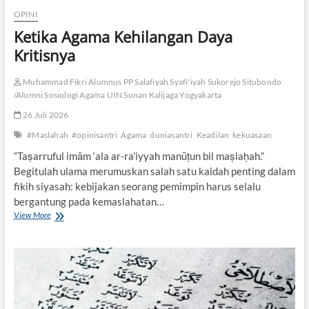
d
OPINI
a
r
Ketika Agama Kehilangan Daya
i
Kritisnya
P
a
r
Muhammad Fikri Alumnus PP Salafiyah Syafi'iyah Sukorejo Situbondo
a
/Alumni Sosiologi Agama UIN Sunan Kalijaga Yogyakarta
D
26 Juli 2026
a
i
#Maslahah
#opinisantri
Agama
duniasantri
Keadilan
kekuasaan
“Taṣarruful imām ‘ala ar-ra’iyyah manūṭun bil maṣlaḥah.”
Begitulah ulama merumuskan salah satu kaidah penting dalam
fikih siyasah: kebijakan seorang pemimpin harus selalu
bergantung pada kemaslahatan…
View More
K
e
t
i
k
a
A
g