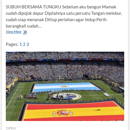
SUBUH BERSAMA TUNGKU Sebelum aku bangun Mamak
sudah dipojok dapur Dipilahnya satu persatu Tangan melebur,
sudah siap menanak Ditiup perlahan agar hidup Perih
barangkali sudah…
View More
M
U
S
Pages:
1
2
3
I
M
T
I
D
A
K
L
A
G
I
P
U
L
A
N
OPINI