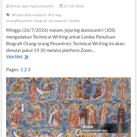
u
Rahsa, jejaring duniasantri.
25 Juli 2026
l
u
#FestivalDuniaSantri
#Orang-
-
orangPesantren
biografi
duniasantri
lomba
F
Minggu (26/7/2026) malam, jejaring duniasantri (JDS)
a
mengadakan Technical Writing untuk Lomba Penulisan
’
l
Biografi Orang-orang Pesantren. Technical Writing ini akan
a
dimulai pukul 19.30 melalui platform Zoom…
n
View More
M
i
n
Pages:
1
2
3
g
g
u
,
T
e
c
h
n
i
c
a