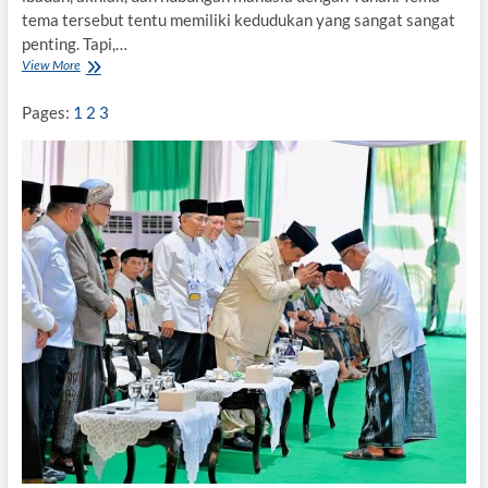
tema tersebut tentu memiliki kedudukan yang sangat sangat
penting. Tapi,…
View More
D
i
t
Pages:
1
2
3
u
n
g
g
u
,
D
a
k
w
a
h
E
k
o
l
o
g
i