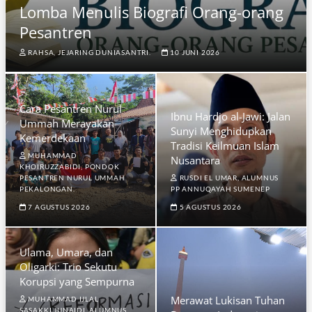
Lomba Menulis Biografi Orang-orang
Pesantren
RAHSA, JEJARING DUNIASANTRI.
10 JUNI 2026
Cara Pesantren Nurul
Ibnu Hardjo al-Jawi: Jalan
Ummah Merayakan
Sunyi Menghidupkan
Kemerdekaan
Tradisi Keilmuan Islam
MUHAMMAD
Nusantara
KHOIRUZZABIDI, PONDOK
PESANTREN NURUL UMMAH
RUSDI EL UMAR, ALUMNUS
PEKALONGAN.
PP ANNUQAYAH SUMENEP
7 AGUSTUS 2026
5 AGUSTUS 2026
Ulama, Umara, dan
Oligarki: Trio Sekutu
Korupsi yang Sempurna
Merawat Lukisan Tuhan
MUHAMMAD IJLAL
SASAKKI JUNAIDI, ALUMNUS