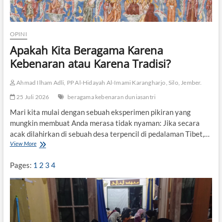
l
W
r
i
OPINI
t
Apakah Kita Beragama Karena
i
n
Kebenaran atau Karena Tradisi?
g
L
Ahmad Ilham Adli, PP Al-Hidayah Al-Imami Karangharjo, Silo, Jember.
o
m
25 Juli 2026
beragama kebenaran duniasantri
b
a
Mari kita mulai dengan sebuah eksperimen pikiran yang
P
mungkin membuat Anda merasa tidak nyaman: Jika secara
e
acak dilahirkan di sebuah desa terpencil di pedalaman Tibet,…
n
View More
A
u
p
l
a
i
Pages:
1
2
3
4
k
s
a
a
h
n
K
B
i
i
t
o