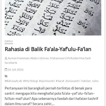
a
m
a
K
e
h
i
l
a
n
OPINI
g
Rahasia di Balik Fa’ala-Yaf’ulu-Fa’lan
a
n
D
Ayman Hammam Abdurrohman, Mahasiswa UIN Raden Mas Said
a
Surakarta
y
26 Juli 2026
a
K
r
#BahasaArab
#Morfologi
#opinisantri
#Saraf
duniasantri
hafalan
nahu
i
t
Pertanyaan ini barangkali pernah terlintas di benak para
i
santri: mengapa kita menghafal pola fa’ala–yaf’ulu–fa’lan–
s
fa’ilun–maf’ulun? Apa sebenarnya faedah dari hafalan tashrif
n
dalam ilmu saraf? Secara zahir,…
y