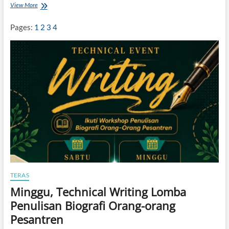
a
View More
R
a
h
Pages:
1
2
3
4
a
s
i
a
d
i
B
a
l
i
k
F
a
’
a
l
TERAS
a
Minggu, Technical Writing Lomba
-
Y
Penulisan Biografi Orang-orang
a
Pesantren
f
’