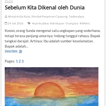
n
Sebelum Kita Dikenal oleh Dunia
a
k
d
Akmal Aulia Riziq, Pondok Pesantren Cipasung, Tasikmalaya.
i
24 Juli 2026
#spiritualitas
Kehidupan
Orang tua
Refleksi
M
a
Konon, orang Sunda mengenal satu ungkapan yang sederhana,
k
tetapi terasa panjang umurnya: Indung tunggul rahayu. Bapak
a
tangkal darajat. Artinya: Ibu adalah sumber keselamatan.
r
Bapak adalah…
a
U
View More
S
I
e
b
Pages:
1
2
3
e
l
u
m
K
i
t
a
D
i