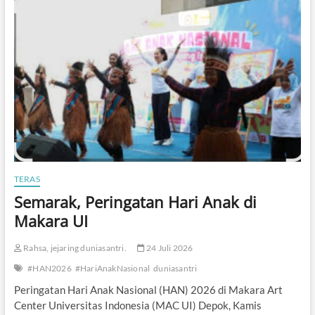
t
s
a
i
u
y
K
a
a
n
r
g
e
T
n
i
a
d
T
a
r
k
a
P
d
e
i
r
TERAS
s
n
i
Semarak, Peringatan Hari Anak di
a
?
h
Makara UI
M
a
Rahsa, jejaring duniasantri.
24 Juli 2026
t
i
#HAN2026
#HariAnakNasional
duniasantri
Peringatan Hari Anak Nasional (HAN) 2026 di Makara Art
Center Universitas Indonesia (MAC UI) Depok, Kamis