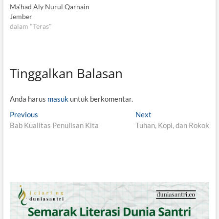
Ma’had Aly Nurul Qarnain
Jember
dalam "Teras"
Tinggalkan Balasan
Anda harus
masuk
untuk berkomentar.
N
Previous
P
Next
N
Bab Kualitas Penulisan Kita
r
Tuhan, Kopi, dan Rokok
e
a
e
x
v
v
t
i
p
i
o
o
g
u
s
s
t
a
p
:
s
o