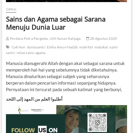
OPINI
Sains dan Agama sebagai Sarana
Menuju Dunia Luar
Perdana Putra Pangestu, UIN Sunan Kalijaga.
28 Agustus 2020
Cak Nun
duniasantri
Emha Ainun Nadjib
makrifat
malaikat
opini
santri
relasi sains-agama
Manusia dianugerahi Allah dengan akal sebagai sarana untuk
memperoleh hal-hal yang sebelumnya tidak diketahuinya.
Manusia dinalurikan sebagai subjek yang seharusnya
berperan dalam pencarian informasi sepanjang hidupnya.
Pernyataan ini tersurat pada sebuah kalimat yang berbunyi,
أطلبوا العلم من المهد إلى اللحد