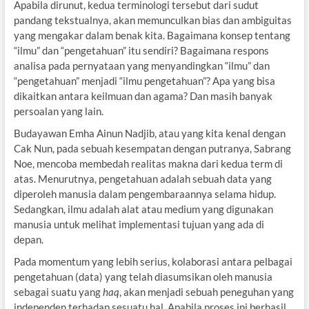
Apabila dirunut, kedua terminologi tersebut dari sudut
pandang tekstualnya, akan memunculkan bias dan ambiguitas
yang mengakar dalam benak kita. Bagaimana konsep tentang
“ilmu” dan “pengetahuan” itu sendiri? Bagaimana respons
analisa pada pernyataan yang menyandingkan “ilmu” dan
“pengetahuan” menjadi “ilmu pengetahuan”? Apa yang bisa
dikaitkan antara keilmuan dan agama? Dan masih banyak
persoalan yang lain.
Budayawan Emha Ainun Nadjib, atau yang kita kenal dengan
Cak Nun, pada sebuah kesempatan dengan putranya, Sabrang
Noe, mencoba membedah realitas makna dari kedua term di
atas. Menurutnya, pengetahuan adalah sebuah data yang
diperoleh manusia dalam pengembaraannya selama hidup.
Sedangkan, ilmu adalah alat atau medium yang digunakan
manusia untuk melihat implementasi tujuan yang ada di
depan.
Pada momentum yang lebih serius, kolaborasi antara pelbagai
pengetahuan (data) yang telah diasumsikan oleh manusia
sebagai suatu yang
haq
, akan menjadi sebuah peneguhan yang
independen terhadap sesuatu hal. Apabila proses ini berhasil,