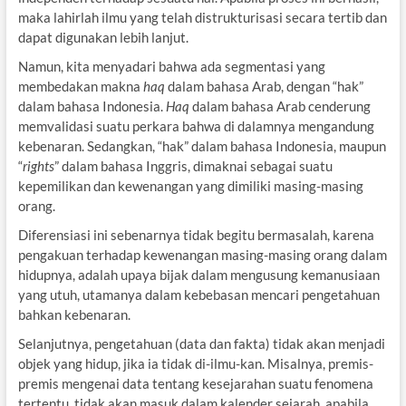
maka lahirlah ilmu yang telah distrukturisasi secara tertib dan
dapat digunakan lebih lanjut.
Namun, kita menyadari bahwa ada segmentasi yang
membedakan makna
haq
dalam bahasa Arab, dengan “hak”
dalam bahasa Indonesia.
Haq
dalam bahasa Arab cenderung
memvalidasi suatu perkara bahwa di dalamnya mengandung
kebenaran. Sedangkan, “hak” dalam bahasa Indonesia, maupun
“
rights
” dalam bahasa Inggris, dimaknai sebagai suatu
kepemilikan dan kewenangan yang dimiliki masing-masing
orang.
Diferensiasi ini sebenarnya tidak begitu bermasalah, karena
pengakuan terhadap kewenangan masing-masing orang dalam
hidupnya, adalah upaya bijak dalam mengusung kemanusiaan
yang utuh, utamanya dalam kebebasan mencari pengetahuan
bahkan kebenaran.
Selanjutnya, pengetahuan (data dan fakta) tidak akan menjadi
objek yang hidup, jika ia tidak di-ilmu-kan. Misalnya, premis-
premis mengenai data tentang kesejarahan suatu fenomena
tertentu, tidak akan masuk dalam kalender sejarah, apabila