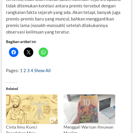
tidak ditemukan korelasi antara premis tersebut dengan
rangkaian fakta sejarah yang ada. Akan tetapi, banyak juga
premis-premis baru yang muncul, bahkan menggantikan
premis lama (
nasakh-mansukh
) setelah dilakukannya
observasi keilmuan yang teratur.
Bagikan artikel ini:
Pages:
1
2
3
4
Show All
Related
Cinta Ilmu Kunci
Menggali Warisan Ilmuwan
Peradaban Maju
Muslim