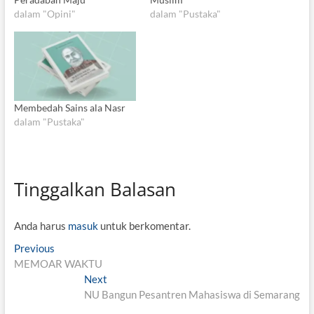
dalam "Opini"
dalam "Pustaka"
Membedah Sains ala Nasr
dalam "Pustaka"
Tinggalkan Balasan
Anda harus
masuk
untuk berkomentar.
N
Previous
P
MEMOAR WAKTU
r
a
e
Next
N
v
v
NU Bangun Pesantren Mahasiswa di Semarang
e
i
x