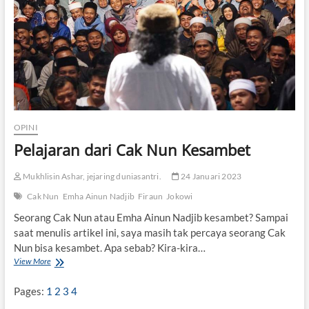
p
u
n
D
i
j
e
n
g
u
OPINI
k
“
Pelajaran dari Cak Nun Kesambet
F
i
Mukhlisin Ashar, jejaring duniasantri.
24 Januari 2023
r
a
Cak Nun
Emha Ainun Nadjib
Firaun
Jokowi
u
n
Seorang Cak Nun atau Emha Ainun Nadjib kesambet? Sampai
”
saat menulis artikel ini, saya masih tak percaya seorang Cak
Nun bisa kesambet. Apa sebab? Kira-kira…
View More
P
e
l
Pages:
1
2
3
4
a