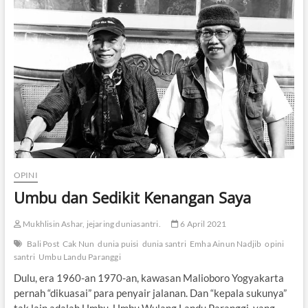
j
a
r
a
n
d
a
r
i
C
a
k
N
u
OPINI
n
K
Umbu dan Sedikit Kenangan Saya
e
s
Mukhlisin Ashar, jejaring duniasantri.
6 April 2021
a
m
Bali Post
Cak Nun
dunia puisi
dunia santri
Emha Ainun Nadjib
opini
b
santri
Umbu Landu Paranggi
e
t
Dulu, era 1960-an 1970-an, kawasan Malioboro Yogyakarta
pernah “dikuasai” para penyair jalanan. Dan “kepala sukunya”
tak lain adalah Umbu. Umbu Wulang Landu Paranggi, yang