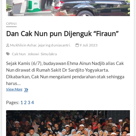
OPINI
Dan Cak Nun pun Dijenguk “Firaun”
Mukhlisin Ashar, jejaring duniasantri.
9 Juli 2023
Cak Nun
Jokowi
Simulakra
Sejak Kamis (6/7), budayawan Ehma Ainun Nadjib alias Cak
Nun dirawat di Rumah Sakit Dr Sardjito Yogyakarta.
Dikabarkan, Cak Nun mengalami pendarahan otak sehingga
harus…
View More
D
a
n
Pages:
1
2
3
4
C
a
k
N
u
n