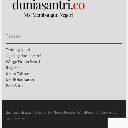
Tautan
Tentang Kami
Jejaring duniasantri
Warga Dunia Santri
Register
Kirim Tulisan
Kritik dan saran
Peta Situs
duniasantri.co
| Designed by:
Theme Freesia
|
WordPress
| © Copyright All
right reserved