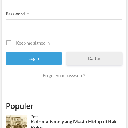
a
r
Password
*
Keep me signed in
Daftar
Forgot your password?
Populer