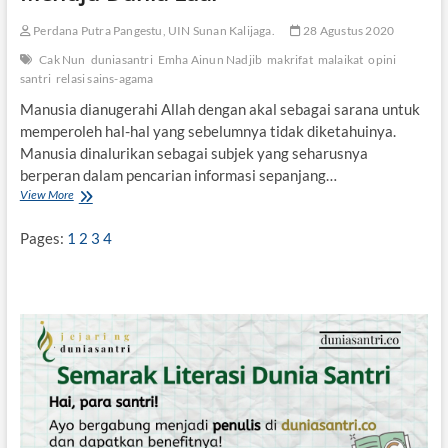
a
y
Perdana Putra Pangestu, UIN Sunan Kalijaga.
28 Agustus 2020
a
Cak Nun
duniasantri
Emha Ainun Nadjib
makrifat
malaikat
opini
santri
relasi sains-agama
Manusia dianugerahi Allah dengan akal sebagai sarana untuk
memperoleh hal-hal yang sebelumnya tidak diketahuinya.
Manusia dinalurikan sebagai subjek yang seharusnya
berperan dalam pencarian informasi sepanjang…
View More
S
a
i
Pages:
1
2
3
4
n
s
d
a
n
A
g
a
m
a
s
e