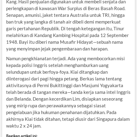
Kang. Hasil penjualan digunakan untuk membeli senjata dan
perlengkapan di kawasan War Surplus di Beras Basah Road.
Senapan, amunisi, jaket tentara Australia untuk TRI, hingga
ban truk yang langka di tanah air dibeli demi memperkuat
garis pertahanan Republik. Di tengah ketegangan itu, Tinur
melahirkan di Kandang Kambing Hospital pada 12 September
1948. Bayi itu diberi nama Musafir Hidayat—sebuah nama
yang menyimpan jejak pengembaraan dan harapan.
Namun pengkhianatan terjadi. Ada yang membocorkan misi
kepada polisi Inggris setelah menghamburkan uang
selundupan untuk berfoya-foya. Kiai ditangkap dan
diinterogasi dari pagi hingga petang. Berkas lama tentang
aktivitasnya di Permi Bukittinggi dan Masjumi Yogyakarta
telah berada di tangan mereka—tanda kerja sama intel Inggris
dan Belanda. Dengan kecerdikan Lim, disiapkan seseorang
yang mirip rupa dan perawakannya sebagai siasat
pengelabuan jika hukuman penahanan dijatuhkan. Pada
akhirnya Kiai tidak ditahan, tetapi diusir dari Singapura dalam
waktu 2 x 24 jam.
Bagikan artikel ini: