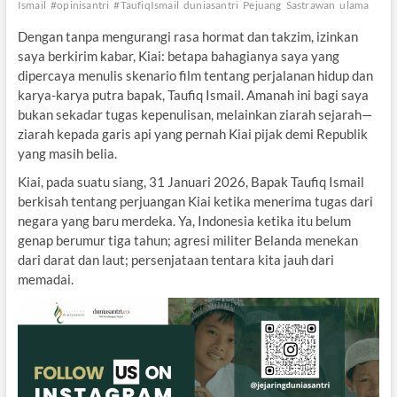
Ismail
#opinisantri
#TaufiqIsmail
duniasantri
Pejuang
Sastrawan
ulama
Dengan tanpa mengurangi rasa hormat dan takzim, izinkan
saya berkirim kabar, Kiai: betapa bahagianya saya yang
dipercaya menulis skenario film tentang perjalanan hidup dan
karya-karya putra bapak, Taufiq Ismail. Amanah ini bagi saya
bukan sekadar tugas kepenulisan, melainkan ziarah sejarah—
ziarah kepada garis api yang pernah Kiai pijak demi Republik
yang masih belia.
Kiai, pada suatu siang, 31 Januari 2026, Bapak Taufiq Ismail
berkisah tentang perjuangan Kiai ketika menerima tugas dari
negara yang baru merdeka. Ya, Indonesia ketika itu belum
genap berumur tiga tahun; agresi militer Belanda menekan
dari darat dan laut; persenjataan tentara kita jauh dari
memadai.