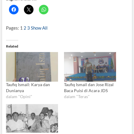
Pages:
1
2
3
Show All
Related
Taufiq Ismail: Karya dan
Taufiq Ismail dan Jose Rizal
Dunianya
Baca Puisi di Acara JDS
dalam "Opini"
dalam "Teras"