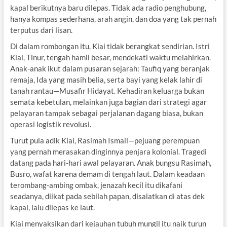
kapal berikutnya baru dilepas. Tidak ada radio penghubung,
hanya kompas sederhana, arah angin, dan doa yang tak pernah
terputus dari lisan.
Di dalam rombongan itu, Kiai tidak berangkat sendirian. Istri
Kiai, Tinur, tengah hamil besar, mendekati waktu melahirkan.
Anak-anak ikut dalam pusaran sejarah: Taufiq yang beranjak
remaja, Ida yang masih belia, serta bayi yang kelak lahir di
tanah rantau—Musafir Hidayat. Kehadiran keluarga bukan
semata kebetulan, melainkan juga bagian dari strategi agar
pelayaran tampak sebagai perjalanan dagang biasa, bukan
operasi logistik revolusi.
Turut pula adik Kiai, Rasimah Ismail—pejuang perempuan
yang pernah merasakan dinginnya penjara kolonial. Tragedi
datang pada hari-hari awal pelayaran. Anak bungsu Rasimah,
Busro, wafat karena demam di tengah laut. Dalam keadaan
terombang-ambing ombak, jenazah kecil itu dikafani
seadanya, diikat pada sebilah papan, disalatkan di atas dek
kapal, lalu dilepas ke laut.
Kiai menyaksikan dari kejauhan tubuh mungil itu naik turun