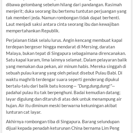
dibawa gelombang sebelum hilang dari pandangan. Rasimah
menjerit; duka seorang ibu bertemu tuntutan perjuangan yang
tak memberi jeda. Namun rombongan tidak dapat berhenti.
Laut menjadi saksi antara cinta seorang ibu dan kewajiban
mempertahankan Republik.
Perjalanan tidak selalu lurus. Angin kencang membuat kapal
terdepan bergeser hingga mendarat di Mersing, daratan
Malaya, bukan tepat di Singapura sebagaimana direncanakan.
Satu kapal karam, lima lainnya selamat. Dalam pelayaran balik
yang memakan dua pekan, air minum habis. Mereka singgah di
sebuah pulau karang yang oleh pelaut disebut Pulau Babi. Di
waktu maghrib terdengar suara seperti genderang dipukul
bertalu-talu dari balik batu kosong—
“Dung,dung,dung!”—
padahal pulau itu tak berpenghuni. Badai kemudian datang;
layar digulung dan ditaruh di atas dek untuk menampung air
hujan. Air itu diminum meski berwarna kekuningan akibat
lunturan cat layar.
Akhirnya rombongan tiba di Singapura. Barang selundupan
dijual kepada penadah keturunan China bernama Lim Peng