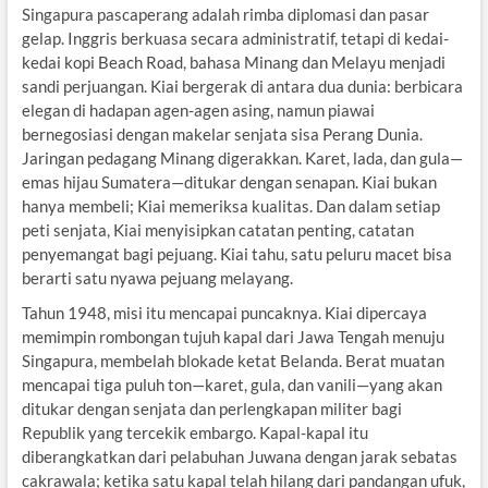
Singapura pascaperang adalah rimba diplomasi dan pasar
gelap. Inggris berkuasa secara administratif, tetapi di kedai-
kedai kopi Beach Road, bahasa Minang dan Melayu menjadi
sandi perjuangan. Kiai bergerak di antara dua dunia: berbicara
elegan di hadapan agen-agen asing, namun piawai
bernegosiasi dengan makelar senjata sisa Perang Dunia.
Jaringan pedagang Minang digerakkan. Karet, lada, dan gula—
emas hijau Sumatera—ditukar dengan senapan. Kiai bukan
hanya membeli; Kiai memeriksa kualitas. Dan dalam setiap
peti senjata, Kiai menyisipkan catatan penting, catatan
penyemangat bagi pejuang. Kiai tahu, satu peluru macet bisa
berarti satu nyawa pejuang melayang.
Tahun 1948, misi itu mencapai puncaknya. Kiai dipercaya
memimpin rombongan tujuh kapal dari Jawa Tengah menuju
Singapura, membelah blokade ketat Belanda. Berat muatan
mencapai tiga puluh ton—karet, gula, dan vanili—yang akan
ditukar dengan senjata dan perlengkapan militer bagi
Republik yang tercekik embargo. Kapal-kapal itu
diberangkatkan dari pelabuhan Juwana dengan jarak sebatas
cakrawala; ketika satu kapal telah hilang dari pandangan ufuk,