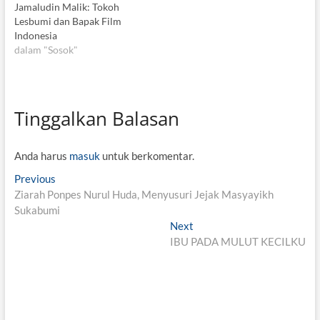
Jamaludin Malik: Tokoh
Lesbumi dan Bapak Film
Indonesia
dalam "Sosok"
Tinggalkan Balasan
Anda harus
masuk
untuk berkomentar.
N
Previous
P
Ziarah Ponpes Nurul Huda, Menyusuri Jejak Masyayikh
r
a
Sukabumi
e
v
v
Next
N
i
IBU PADA MULUT KECILKU
e
i
o
x
g
u
t
s
p
a
p
o
s
o
s