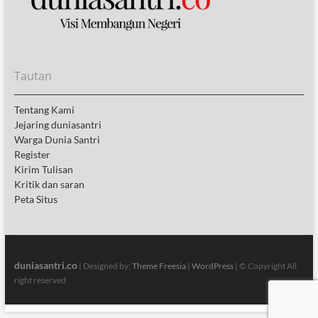
Tautan
Tentang Kami
Jejaring duniasantri
Warga Dunia Santri
Register
Kirim Tulisan
Kritik dan saran
Peta Situs
duniasantri.co
| Designed by:
Theme Freesia
|
WordPress
| © Copyright All
right reserved