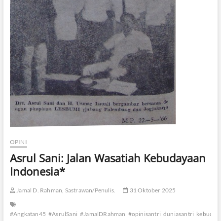
s
i
k
T
a
k
d
i
r
*
OPINI
Asrul Sani: Jalan Wasatiah Kebudayaan
Indonesia*
Jamal D. Rahman, Sastrawan/Penulis.
31 Oktober 2025
#Angkatan45
#AsrulSani
#JamalDRahman
#opinisantri
duniasantri
kebuday