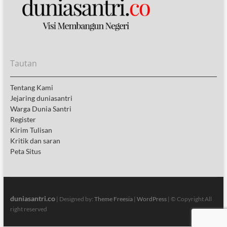
Tautan
Tentang Kami
Jejaring duniasantri
Warga Dunia Santri
Register
Kirim Tulisan
Kritik dan saran
Peta Situs
duniasantri.co
| Designed by:
Theme Freesia
|
WordPress
| © Copyright All
right reserved