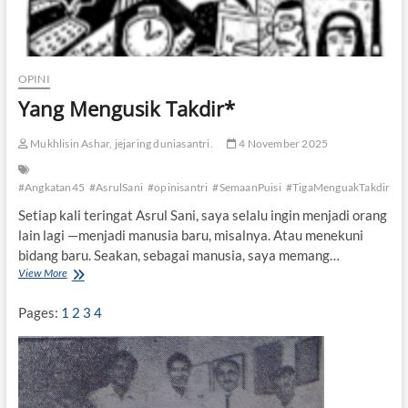
OPINI
Yang Mengusik Takdir*
Mukhlisin Ashar, jejaring duniasantri.
4 November 2025
#Angkatan45
#AsrulSani
#opinisantri
#SemaanPuisi
#TigaMenguakTakdir
du
Setiap kali teringat Asrul Sani, saya selalu ingin menjadi orang
lain lagi —menjadi manusia baru, misalnya. Atau menekuni
bidang baru. Seakan, sebagai manusia, saya memang…
View More
Y
a
n
Pages:
1
2
3
4
g
M
e
n
g
u