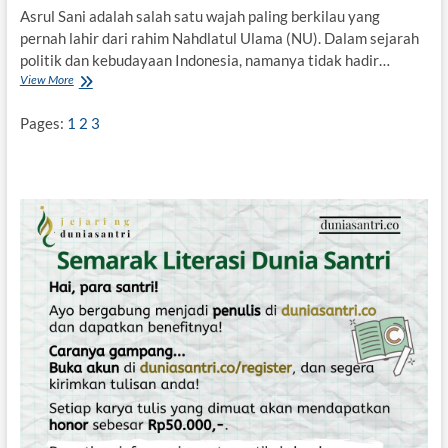
Asrul Sani adalah salah satu wajah paling berkilau yang
pernah lahir dari rahim Nahdlatul Ulama (NU). Dalam sejarah
politik dan kebudayaan Indonesia, namanya tidak hadir…
View More
A
s
r
Pages:
1
2
3
u
l
S
a
n
i
:
J
a
l
a
n
W
a
s
a
t
i