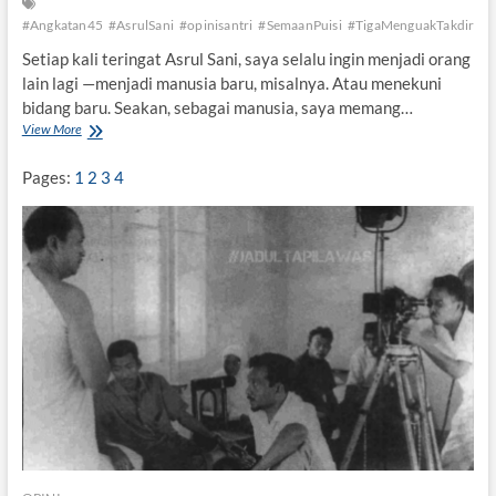
a
a
#Angkatan45
#AsrulSani
#opinisantri
#SemaanPuisi
#TigaMenguakTakdir
du
n
Setiap kali teringat Asrul Sani, saya selalu ingin menjadi orang
lain lagi —menjadi manusia baru, misalnya. Atau menekuni
bidang baru. Seakan, sebagai manusia, saya memang…
View More
Y
a
n
Pages:
1
2
3
4
g
M
e
n
g
u
s
i
k
T
a
k
d
i
r
*