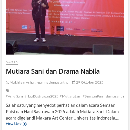
i
u
a
i
*
s
i
G
e
l
a
r
H
a
u
SOSOK
l
Mutiara Sani dan Drama Nabila
T
o
k
Mukhlisin Ashar, jejaring duniasantri.
29 Oktober 2025
o
h
P
#AsrulSani
#HaulSastrawan2025
#MutiaraSani
#SemaanPuisi
duniasantri
e
Salah satu yang menyedot perhatian dalam acara Semaan
n
Puisi dan Haul Sastrawan 2025 adalah Mutiara Sani. Dalam
d
i
acara digelar di Makara Art Center Universitas Indonesia,…
r
View More
M
i
u