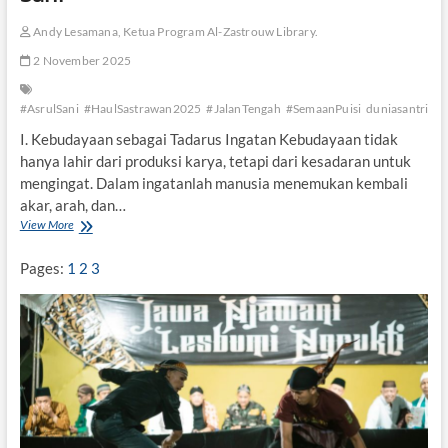
Andy Lesamana, Ketua Program Al-Zastrouw Library.
2 November 2025
#AsrulSani
#HaulSastrawan2025
#JalanTengah
#SemaanPuisi
duniasantri
ke
I. Kebudayaan sebagai Tadarus Ingatan Kebudayaan tidak
hanya lahir dari produksi karya, tetapi dari kesadaran untuk
mengingat. Dalam ingatanlah manusia menemukan kembali
akar, arah, dan…
View More
K
r
e
Pages:
1
2
3
a
t
o
r
J
a
l
a
n
K