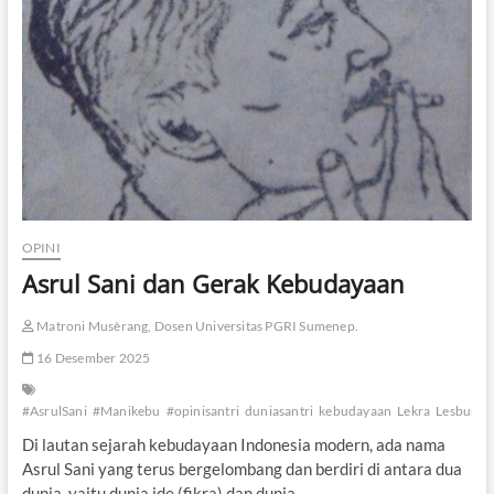
P
e
l
a
k
o
n
P
e
n
t
a
OPINI
s
Asrul Sani dan Gerak Kebudayaan
k
a
n
Matroni Musèrang, Dosen Universitas PGRI Sumenep.
K
a
16 Desember 2025
r
y
#AsrulSani
#Manikebu
#opinisantri
duniasantri
kebudayaan
Lekra
Lesbumi
a
T
Di lautan sejarah kebudayaan Indonesia modern, ada nama
e
Asrul Sani yang terus bergelombang dan berdiri di antara dua
r
dunia, yaitu dunia ide (fikra) dan dunia…