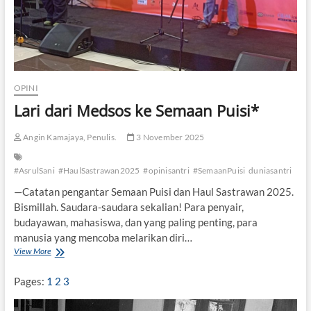
u
i
s
i
:
D
a
OPINI
r
Lari dari Medsos ke Semaan Puisi*
i
G
e
Angin Kamajaya, Penulis.
3 November 2025
l
a
n
#AsrulSani
#HaulSastrawan2025
#opinisantri
#SemaanPuisi
duniasantri
g
—Catatan pengantar Semaan Puisi dan Haul Sastrawan 2025.
g
Bismillah. Saudara-saudara sekalian! Para penyair,
a
n
budayawan, mahasiswa, dan yang paling penting, para
g
manusia yang mencoba melarikan diri…
k
View More
L
e
a
A
r
Pages:
1
2
3
d
i
a
d
k