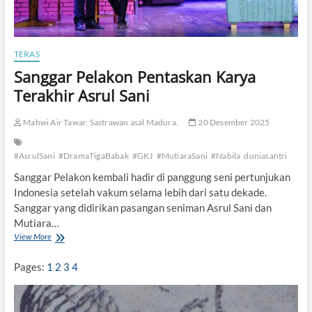
TERAS
Sanggar Pelakon Pentaskan Karya
Terakhir Asrul Sani
Mahwi Air Tawar, Sastrawan asal Madura.
20 Desember 2025
#AsrulSani
#DramaTigaBabak
#GKJ
#MutiaraSani
#Nabila
duniasantri
Sanggar Pelakon kembali hadir di panggung seni pertunjukan
Indonesia setelah vakum selama lebih dari satu dekade.
Sanggar yang didirikan pasangan seniman Asrul Sani dan
Mutiara…
View More
S
a
n
Pages:
1
2
3
4
g
g
a
r