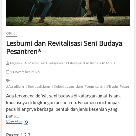
e
t
i
g
a
y
OPINI
a
Lesbumi dan Revitalisasi Seni Budaya
n
g
Pesantren*
T
e
Ngatawi Al-Zastrouw, Budayawan Nahdliyin dan Kepala MAC UI.
r
l
1 November 2025
u
p
a
#AsrulSani
#BudayaIslami
#KebudayaanIslam
#opinisantri
#TradisiPesantre
k
Ada fenomena defisit seni budaya di kalangan umat Islam,
a
n
khususnya di lingkungan pesantren. Fenomena ini tampak
:
pada hilangnya berbagai bentuk dan jenis kesenian yang
R
pada…
e
View More
L
f
e
l
s
e
Pages:
1
2
3