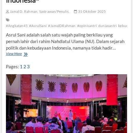
Indonesia*
d
r
a
u
Jamal D. Rahman, Sastrawan/Penulis.
31 Oktober 2025
y
l
a
S
P
a
#Angkatan45
#AsrulSani
#JamalDRahman
#opinisantri
duniasantri
kebuday
e
n
Asrul Sani adalah salah satu wajah paling berkilau yang
s
i
a
pernah lahir dari rahim Nahdlatul Ulama (NU). Dalam sejarah
*
n
politik dan kebudayaan Indonesia, namanya tidak hadir…
t
View More
A
r
s
e
r
Pages:
1
2
3
n
u
*
l
S
a
n
i
:
J
a
l
a
n