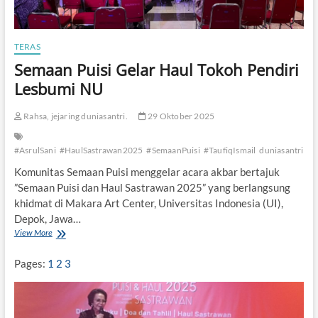
W
a
s
a
TERAS
t
Semaan Puisi Gelar Haul Tokoh Pendiri
i
a
Lesbumi NU
h
K
Rahsa, jejaring duniasantri.
29 Oktober 2025
e
b
u
#AsrulSani
#HaulSastrawan2025
#SemaanPuisi
#TaufiqIsmail
duniasantri
d
a
Komunitas Semaan Puisi menggelar acara akbar bertajuk
y
”Semaan Puisi dan Haul Sastrawan 2025” yang berlangsung
a
khidmat di Makara Art Center, Universitas Indonesia (UI),
a
Depok, Jawa…
n
I
View More
S
n
e
d
m
Pages:
1
2
3
o
a
n
a
e
n
s
P