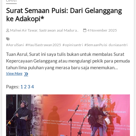
OPINI
Surat Semaan Puisi: Dari Gelanggang
ke Adakopi*
Mahwi Air Tawar, Sastrawan asal Madura..
4 November 2025
#AsrulSani
#HaulSastrawan2025
#opinisantri
#SemaanPuisi
duniasantri
Tuan Asrul, Surat ini saya tulis bukan untuk membalas Surat
Kepercayaan Gelanggang atau mengulangi pekik para pemuda
tahun lima puluhan yang merasa baru saja menemukan…
View More
S
u
r
Pages:
1
2
3
4
a
t
S
e
m
a
a
n
P