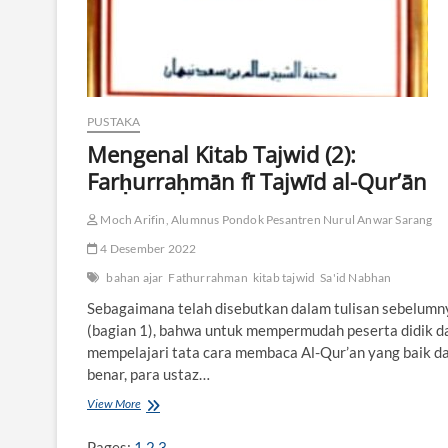
PUSTAKA
Mengenal Kitab Tajwid (2):
Farḥurraḥmān fī Tajwīd al-Qur’ān
Moch Arifin, Alumnus Pondok Pesantren Nurul Anwar Sarang
4 Desember 2022
bahan ajar
Fathurrahman
kitab tajwid
Sa'id Nabhan
Sebagaimana telah disebutkan dalam tulisan sebelumn
(bagian 1), bahwa untuk mempermudah peserta didik d
mempelajari tata cara membaca Al-Qur’an yang baik d
benar, para ustaz…
View More
M
e
n
Pages:
1
2
3