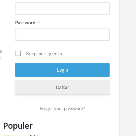
Password
*
a
Keep me signed in
a
Daftar
Forgot your password?
Populer