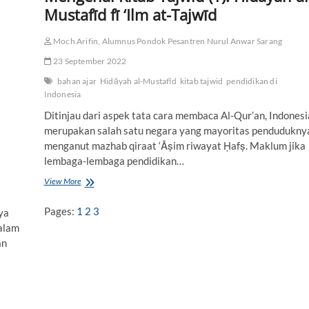
Mustafīd fī ‘Ilm at-Tajwīd
Moch Arifin, Alumnus Pondok Pesantren Nurul Anwar Sarang
23 September 2022
bahan ajar
Hidāyah al-Mustafīd
kitab tajwid
pendidikan di
Indonesia
Ditinjau dari aspek tata cara membaca Al-Qur’an, Indonesi
merupakan salah satu negara yang mayoritas pendudukny
menganut mazhab qiraat ‘Āṣim riwayat Ḥafṣ. Maklum jika
lembaga-lembaga pendidikan…
View More
M
e
n
Pages:
1
2
3
ya
g
alam
e
an
n
a
l
K
i
t