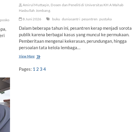
Amirul Muttaqin, Dosen dan Peneliti di Universitas KH A Wahab
Hasbullah Jombang.
8 Juni 2026
buku
duniasantri
pesantren
pustaka
poskolonialisme
Dalam beberapa tahun ini, pesantren kerap menjadi sorota
pa,
publik karena berbagai kasus yang muncul ke permukaan.
eri
Pemberitaan mengenai kekerasan, perundungan, hingga
persoalan tata kelola lembaga…
View More
K
e
t
Pages:
1
2
3
4
i
k
a
P
e
s
a
n
t
r
e
n