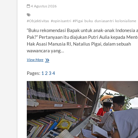
4 Agustus 2026
#Objektivitas
#opinisantri
#Pigai
buku
duniasantri
kolonialisme
“Buku rekomendasi Bapak untuk anak-anak Indonesia a
Pak?” Pertanyaan itu diajukan Putri Aulia kepada Ment
Hak Asasi Manusia RI, Natalius Pigai, dalam sebuah
wawancara yang…
View More
K
o
l
Pages:
1
2
3
4
o
n
i
a
l
i
s
m
e
y
a
n