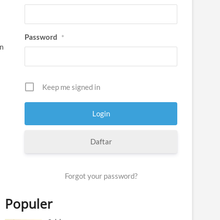
Password
*
n
Keep me signed in
Daftar
Forgot your password?
Populer