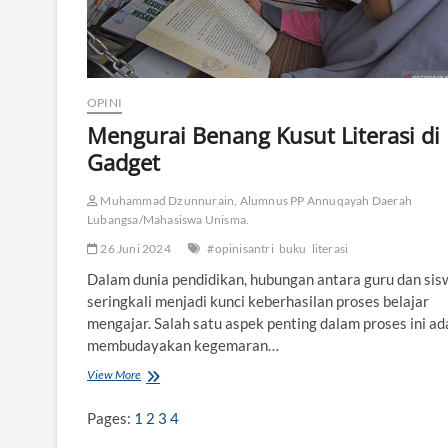
g
M
a
s
i
OPINI
h
H
Mengurai Benang Kusut Literasi di 
i
Gadget
d
u
p
Muhammad Dzunnurain, Alumnus PP Annuqayah Daerah
d
Lubangsa/Mahasiswa Unisma.
i
26 Juni 2024
#opinisantri
buku
literasi
R
a
Dalam dunia pendidikan, hubungan antara guru dan sis
k
seringkali menjadi kunci keberhasilan proses belajar
B
mengajar. Salah satu aspek penting dalam proses ini ad
u
k
membudayakan kegemaran…
u
View More
M
e
n
Pages:
1
2
3
4
g
u