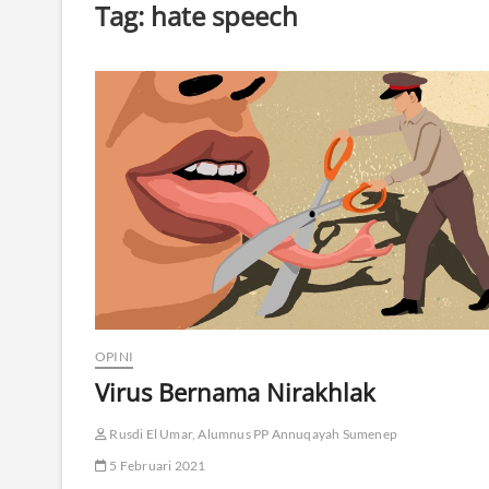
Tag:
hate speech
OPINI
Virus Bernama Nirakhlak
Rusdi El Umar, Alumnus PP Annuqayah Sumenep
5 Februari 2021