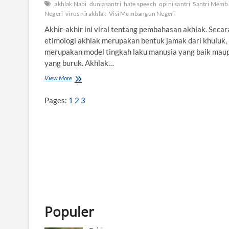
akhlak Nabi
duniasantri
hate speech
opini santri
Santri Mem
Negeri
virus nirakhlak
Visi Membangun Negeri
Akhir-akhir ini viral tentang pembahasan akhlak. Secar
etimologi akhlak merupakan bentuk jamak dari khuluk,
merupakan model tingkah laku manusia yang baik mau
yang buruk. Akhlak…
View More
V
i
r
Pages:
1
2
3
u
s
B
e
r
n
a
m
a
N
i
Populer
r
a
k