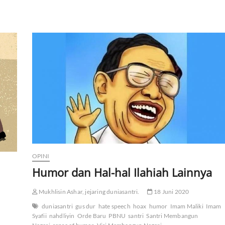
OPINI
Humor dan Hal-hal Ilahiah Lainnya
Mukhlisin Ashar, jejaring duniasantri.
18 Juni 2020
duniasantri
gus dur
hate speech
hoax
humor
Imam Maliki
Imam
Syafii
nahdliyin
Orde Baru
PBNU
santri
Santri Membangun