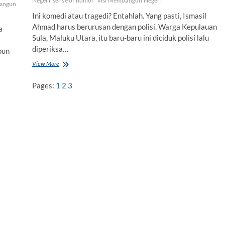
Negeri
sense of humor
Visi Membangun Negeri
bangun
Ini komedi atau tragedi? Entahlah. Yang pasti, Ismasil
Ahmad harus berurusan dengan polisi. Warga Kepulauan
a
Sula, Maluku Utara, itu baru-baru ini diciduk polisi lalu
diperiksa…
pun
View More
H
u
m
Pages:
1
2
3
o
r
d
a
n
H
a
l
-
h
a
l
I
l
a