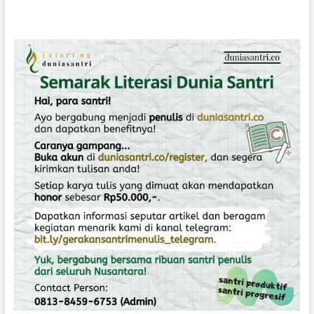
H
A
N
D
A
N
K
E
R
I
N
D
U
A
N