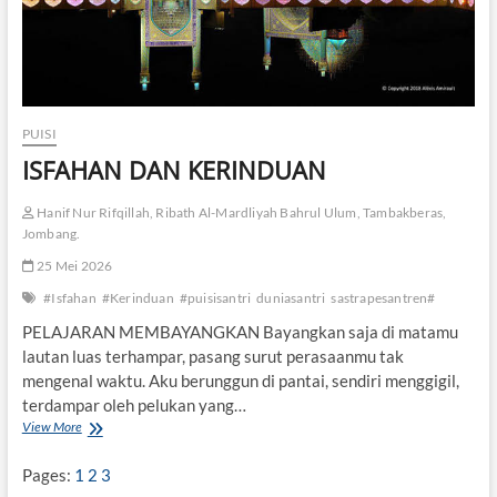
PUISI
ISFAHAN DAN KERINDUAN
Hanif Nur Rifqillah, Ribath Al-Mardliyah Bahrul Ulum, Tambakberas,
Jombang.
25 Mei 2026
#Isfahan
#Kerinduan
#puisisantri
duniasantri
sastrapesantren#
PELAJARAN MEMBAYANGKAN Bayangkan saja di matamu
lautan luas terhampar, pasang surut perasaanmu tak
mengenal waktu. Aku berunggun di pantai, sendiri menggigil,
terdampar oleh pelukan yang…
View More
I
S
F
Pages:
1
2
3
A