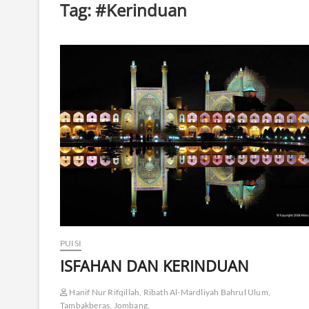
Tag:
#Kerinduan
PUISI
ISFAHAN DAN KERINDUAN
Hanif Nur Rifqillah, Ribath Al-Mardliyah Bahrul Ulum,
Tambakberas, Jombang.