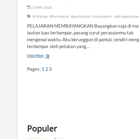
25 Mei 2026
#Isfahan
#Kerinduan
#puisisantri
duniasantri
sastrapesantr
PELAJARAN MEMBAYANGKAN Bayangkan saja di ma
lautan luas terhampar, pasang surut perasaanmu tak
mengenal waktu. Aku berunggun di pantai, sendiri mengg
terdampar oleh pelukan yang…
View More
I
S
F
Pages:
1
2
3
A
H
A
N
D
A
N
K
E
R
Populer
I
N