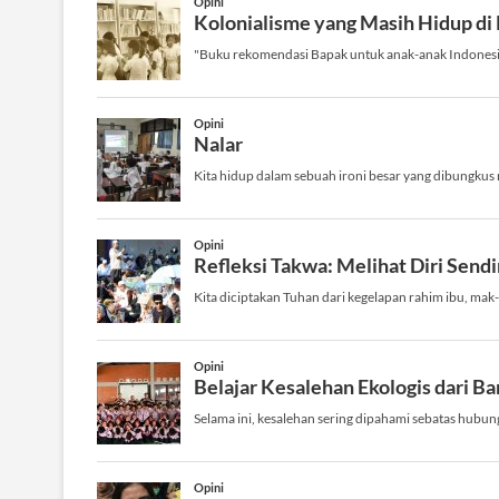
D
U
A
N