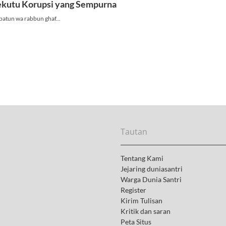
Tautan
Tentang Kami
Jejaring duniasantri
Warga Dunia Santri
Register
Kirim Tulisan
Kritik dan saran
Peta Situs