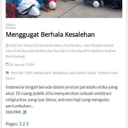
OPINI
Menggugat Berhala Kesalehan
Moh Nur Fauzi, Dosen Studi Islam, Filsafat Ilmu, dan Filsafat Hukum
Islam Fakultas Ushuluddin dan Syariah Universitas KH. Mukhtar Syafaat
Banyuwangi.
24 Januari 2026
Berhala
Fikih Antikorupsi
kesalehan
perubahan sosial
Transformasi
Santri
Indonesia tengah berada dalam jeratan paradoks etika yang
akut. Di ruang publik, kita menyaksikan sebuah selebrasi
religiusitas yang luar biasa: antrean haji yang mengular,
pertumbuhan…
View More
M
e
n
Pages:
1
2
3
g