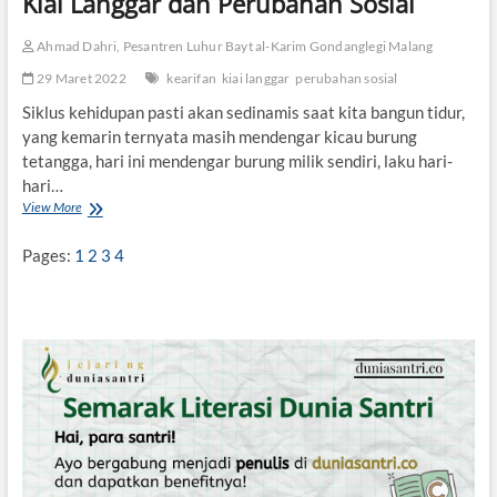
Kiai Langgar dan Perubahan Sosial
o
m
Ahmad Dahri, Pesantren Luhur Bayt al-Karim Gondanglegi Malang
b
a
29 Maret 2022
kearifan
kiai langgar
perubahan sosial
n
g
Siklus kehidupan pasti akan sedinamis saat kita bangun tidur,
P
yang kemarin ternyata masih mendengar kicau burung
e
tetangga, hari ini mendengar burung milik sendiri, laku hari-
r
hari…
u
View More
K
b
i
a
a
h
Pages:
1
2
3
4
i
a
L
n
a
n
g
g
a
r
d
a
n
P