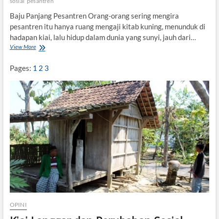
sosial
pesantren
Baju Panjang Pesantren Orang-orang sering mengira
pesantren itu hanya ruang mengaji kitab kuning, menunduk di
hadapan kiai, lalu hidup dalam dunia yang sunyi, jauh dari…
View More
P
e
s
Pages:
1
2
3
a
n
t
r
e
n
d
i
T
e
n
g
a
h
G
OPINI
e
l