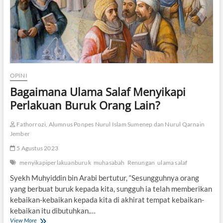
l
a
l
u
S
u
n
y
OPINI
i
Bagaimana Ulama Salaf Menyikapi
Perlakuan Buruk Orang Lain?
Fathorrozi, Alumnus Ponpes Nurul Islam Sumenep dan Nurul Qarnain
Jember
5 Agustus 2023
menyikapiperlakuanburuk
muhasabah
Renungan
ulama salaf
Syekh Muhyiddin bin Arabi bertutur, “Sesungguhnya orang
yang berbuat buruk kepada kita, sungguh ia telah memberikan
kebaikan-kebaikan kepada kita di akhirat tempat kebaikan-
kebaikan itu dibutuhkan.…
View More
B