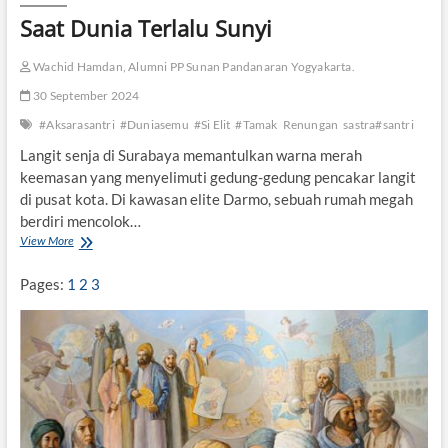
Saat Dunia Terlalu Sunyi
Wachid Hamdan, Alumni PP Sunan Pandanaran Yogyakarta.
30 September 2024
#Aksarasantri
#Duniasemu
#Si Elit
#Tamak
Renungan
sastra#santri
Langit senja di Surabaya memantulkan warna merah
keemasan yang menyelimuti gedung-gedung pencakar langit
di pusat kota. Di kawasan elite Darmo, sebuah rumah megah
berdiri mencolok…
View More
S
a
a
Pages:
1
2
3
t
D
u
n
i
a
T
e
r