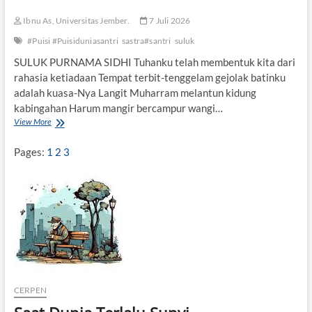
B
e
Ibnu As, Universitas Jember.
7 Juli 2026
r
n
#Puisi #Puisiduniasantri
sastra#santri
suluk
y
SULUK PURNAMA SIDHI Tuhanku telah membentuk kita dari
a
rahasia ketiadaan Tempat terbit-tenggelam gejolak batinku
n
y
adalah kuasa-Nya Langit Muharram melantun kidung
i
kabingahan Harum mangir bercampur wangi…
d
View More
S
i
U
F
L
Pages:
1
2
3
e
U
s
K
t
D
i
I
v
B
a
A
l
W
D
A
u
H
n
L
i
A
a
CERPEN
N
S
G