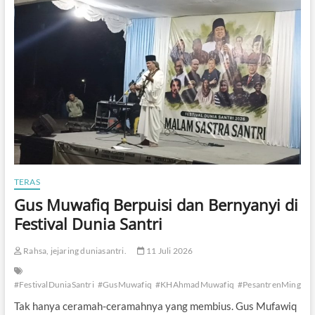
n
N
U
d
a
n
M
u
h
a
m
m
a
d
TERAS
i
y
Gus Muwafiq Berpuisi dan Bernyanyi di
a
Festival Dunia Santri
h
R
a
Rahsa, jejaring duniasantri.
11 Juli 2026
m
a
#FestivalDuniaSantri
#GusMuwafiq
#KHAhmadMuwafiq
#PesantrenMinggir
i
k
Tak hanya ceramah-ceramahnya yang membius. Gus Mufawiq
a