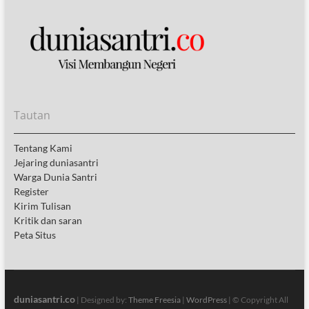
Tautan
Tentang Kami
Jejaring duniasantri
Warga Dunia Santri
Register
Kirim Tulisan
Kritik dan saran
Peta Situs
duniasantri.co
| Designed by:
Theme Freesia
|
WordPress
| © Copyright All