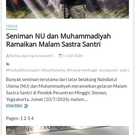
TERAS
Seniman NU dan Muhammadiyah
Ramaikan Malam Sastra Santri
Rahsa, jejaring duniasantri.
11 Juli 2026
#FestivalDuniaSantri
#GusMuwafiq
#PesantrenMinggir
duniasantri
sastra#sa
Banyak seniman terutama dari latar belakang Nahdlatul
Ulama (NU) dan Muhammadiyah meramaikan gelaran Malam
Sastra Santri di Pondok Pesantren Minggir, Sleman,
Yogyakarta, Jumat (10/7/2026) malam.…
View More
S
e
n
Pages:
1
2
3
4
i
m
a