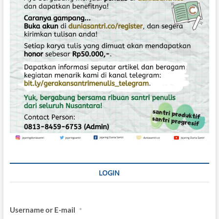
l
u
S
u
n
y
i
LOGIN
Username or E-mail
*