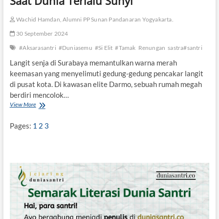
Saat Dunia Terlalu Sunyi
a
I
n
T
Wachid Hamdan, Alumni PP Sunan Pandanaran Yogyakarta.
t
Y
r
30 September 2024
A
i
N
#Aksarasantri
#Duniasemu
#Si Elit
#Tamak
Renungan
sastra#santri
G
L
Langit senja di Surabaya memantulkan warna merah
U
keemasan yang menyelimuti gedung-gedung pencakar langit
K
di pusat kota. Di kawasan elite Darmo, sebuah rumah megah
A
berdiri mencolok…
View More
S
a
a
Pages:
1
2
3
t
D
u
n
i
a
T
e
r
l
a