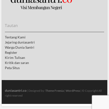
Tautan
Tentang Kami
Jejaring duniasantri
Warga Dunia Santri
Register
Kirim Tulisan
Kritik dan saran
Peta Situs
duniasantri.co
| Designed by:
Theme Freesia
|
WordPress
| © Copyright All
right reserved