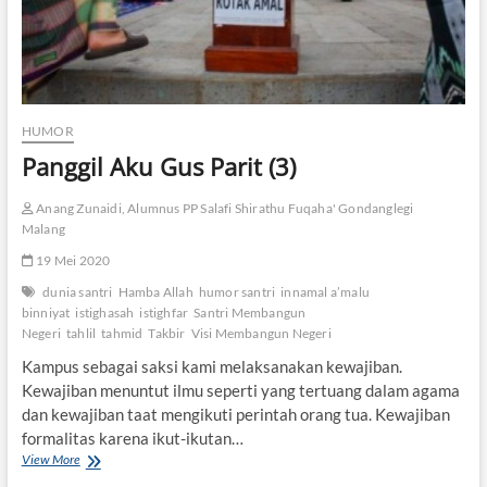
HUMOR
Panggil Aku Gus Parit (3)
Anang Zunaidi, Alumnus PP Salafi Shirathu Fuqaha' Gondanglegi
Malang
19 Mei 2020
dunia santri
Hamba Allah
humor santri
innamal a’malu
binniyat
istighasah
istighfar
Santri Membangun
Negeri
tahlil
tahmid
Takbir
Visi Membangun Negeri
Kampus sebagai saksi kami melaksanakan kewajiban.
Kewajiban menuntut ilmu seperti yang tertuang dalam agama
dan kewajiban taat mengikuti perintah orang tua. Kewajiban
formalitas karena ikut-ikutan…
View More
P
a