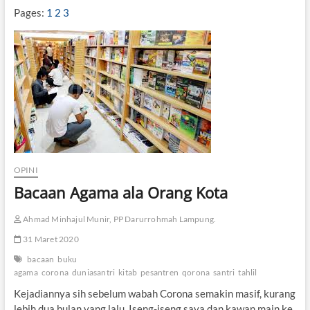
n
Pages:
1
2
3
g
g
i
l
A
k
u
G
u
s
P
a
r
OPINI
i
Bacaan Agama ala Orang Kota
t
(
Ahmad Minhajul Munir, PP Darurrohmah Lampung.
3
)
31 Maret 2020
bacaan
buku
agama
corona
duniasantri
kitab
pesantren
qorona
santri
tahlil
Kejadiannya sih sebelum wabah Corona semakin masif, kurang
lebih dua bulan yang lalu. Iseng-iseng saya dan kawan main ke