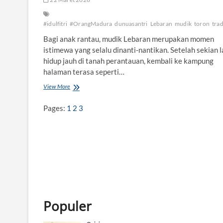
#idulfitri
#OrangMadura
dunuasantri
Lebaran
mudik
toron
trad
Bagi anak rantau, mudik Lebaran merupakan momen
istimewa yang selalu dinanti-nantikan. Setelah sekian 
hidup jauh di tanah perantauan, kembali ke kampung
halaman terasa seperti…
View More
T
o
r
Pages:
1
2
3
o
n
,
T
r
a
d
i
s
i
Populer
M
u
d