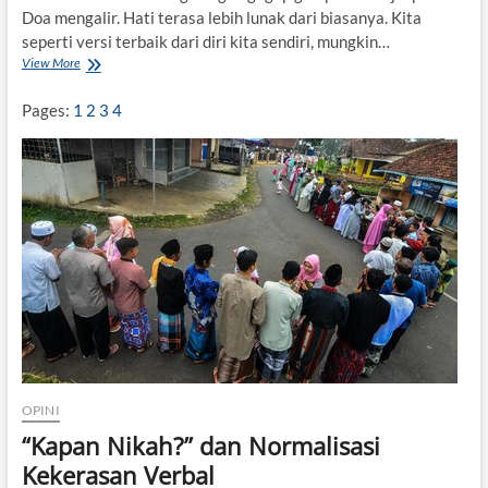
k
Doa mengalir. Hati terasa lebih lunak dari biasanya. Kita
n
seperti versi terbaik dari diri kita sendiri, mungkin…
a
View More
P
n
o
y
s
a
Pages:
1
2
3
4
t
-
R
a
m
a
d
a
n
S
y
n
d
r
o
OPINI
m
e
“Kapan Nikah?” dan Normalisasi
Kekerasan Verbal