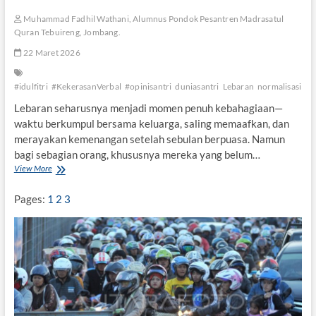
Muhammad Fadhil Wathani, Alumnus Pondok Pesantren Madrasatul
Quran Tebuireng, Jombang.
22 Maret 2026
#idulfitri
#KekerasanVerbal
#opinisantri
duniasantri
Lebaran
normalisasi
Lebaran seharusnya menjadi momen penuh kebahagiaan—
waktu berkumpul bersama keluarga, saling memaafkan, dan
merayakan kemenangan setelah sebulan berpuasa. Namun
bagi sebagian orang, khususnya mereka yang belum…
View More
“
K
a
Pages:
1
2
3
p
a
n
N
i
k
a
h
?