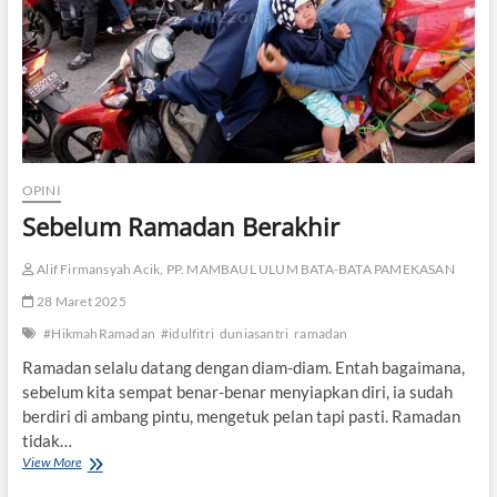
n
I
d
u
l
F
i
t
r
i
OPINI
d
Sebelum Ramadan Berakhir
e
n
g
Alif Firmansyah Acik, PP. MAMBAUL ULUM BATA-BATA PAMEKASAN
a
28 Maret 2025
n
S
#HikmahRamadan
#idulfitri
duniasantri
ramadan
i
l
Ramadan selalu datang dengan diam-diam. Entah bagaimana,
a
sebelum kita sempat benar-benar menyiapkan diri, ia sudah
t
berdiri di ambang pintu, mengetuk pelan tapi pasti. Ramadan
u
tidak…
r
View More
S
a
e
h