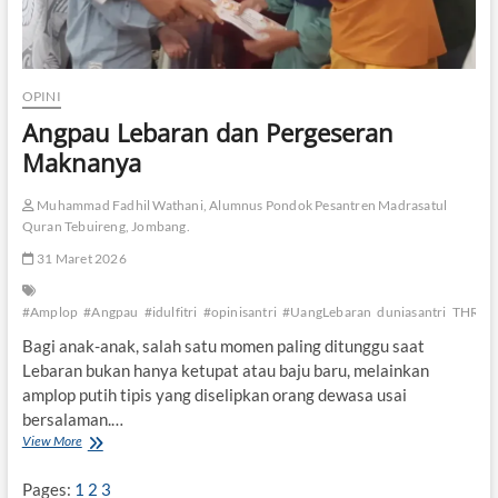
OPINI
Angpau Lebaran dan Pergeseran
Maknanya
Muhammad Fadhil Wathani, Alumnus Pondok Pesantren Madrasatul
Quran Tebuireng, Jombang.
31 Maret 2026
#Amplop
#Angpau
#idulfitri
#opinisantri
#UangLebaran
duniasantri
THR
Bagi anak-anak, salah satu momen paling ditunggu saat
Lebaran bukan hanya ketupat atau baju baru, melainkan
amplop putih tipis yang diselipkan orang dewasa usai
bersalaman.…
View More
A
n
g
Pages:
1
2
3