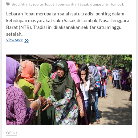
d
#idulfitri
#LebaranTopat
#opinisantri
#Sasak
duniasantri
lombok
u
Lebaran Topat merupakan salah satu tradisi penting dalam
r
kehidupan masyarakat suku Sasak di Lombok, Nusa Tenggara
a
Barat (NTB). Tradisi ini dilaksanakan sekitar satu minggu
setelah…
View More
T
r
a
d
i
s
i
L
e
b
a
r
a
n
T
o
p
OPINI
a