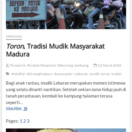
”
d
a
n
N
o
r
OPINION
m
Toron
, Tradisi Mudik Masyarakat
a
l
Madura
i
s
Thowiroh, Pondok Pesantren Tebuireng Jombang.
22 Maret 2026
a
s
#idulfitri
#OrangMadura
dunuasantri
Lebaran
mudik
toron
tradisi
i
K
Bagi anak rantau, mudik Lebaran merupakan momen istimewa
e
yang selalu dinanti-nantikan. Setelah sekian lama hidup jauh di
k
tanah perantauan, kembali ke kampung halaman terasa
e
seperti…
r
a
View More
T
s
o
a
r
Pages:
1
2
3
n
o
V
n