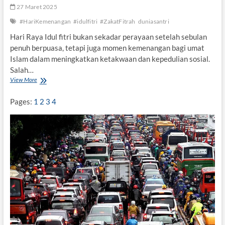
27 Maret 2025
#HariKemenangan
#idulfitri
#ZakatFitrah
duniasantri
Hari Raya Idul fitri bukan sekadar perayaan setelah sebulan
penuh berpuasa, tetapi juga momen kemenangan bagi umat
Islam dalam meningkatkan ketakwaan dan kepedulian sosial.
Salah…
View More
Z
a
k
Pages:
1
2
3
4
a
t
F
i
t
r
a
h
s
e
b
a
g
a