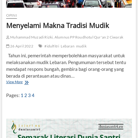
i
J
OPINI
e
m
Menyelami Makna Tradisi Mudik
b
a
Muhammad Muzadi Rizki, Alumnus PP Roudhotul Qur'an 2 Ciwarak
t
a
26 April 2022
#idulfitri
Lebaran
mudik
n
K
Tahun ini, pemerintah memperbolehkan masyarakat untuk
e
melaksanakan mudik Lebaran. Pengumuman tersebut tentu
a
mendapat respons bungah, gembira bagi orang-orang yang
d
berada di perantauan atau dinas…
i
View More
M
l
e
a
n
n
Pages:
1
2
3
4
y
S
e
o
l
s
a
i
m
a
i
l
M
d
a