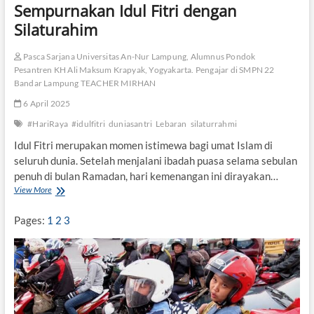
t
Sempurnakan Idul Fitri dengan
M
Silaturahim
a
s
y
Pasca Sarjana Universitas An-Nur Lampung, Alumnus Pondok
a
Pesantren KH Ali Maksum Krapyak, Yogyakarta. Pengajar di SMPN 22
r
Bandar Lampung TEACHER MIRHAN
a
6 April 2025
k
a
#HariRaya
#idulfitri
duniasantri
Lebaran
silaturrahmi
t
S
Idul Fitri merupakan momen istimewa bagi umat Islam di
a
seluruh dunia. Setelah menjalani ibadah puasa selama sebulan
s
penuh di bulan Ramadan, hari kemenangan ini dirayakan…
a
View More
S
k
e
m
Pages:
1
2
3
p
u
r
n
a
k
a