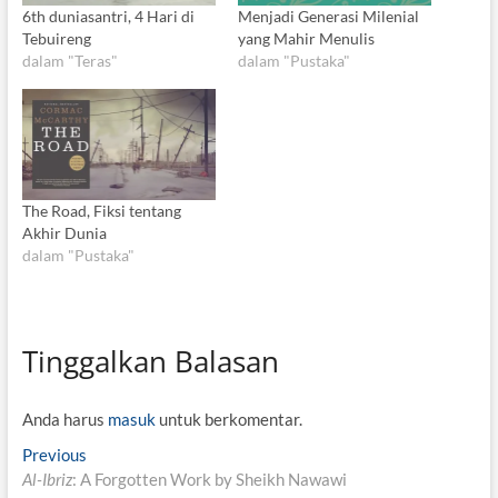
6th duniasantri, 4 Hari di
Menjadi Generasi Milenial
Tebuireng
yang Mahir Menulis
dalam "Teras"
dalam "Pustaka"
The Road, Fiksi tentang
Akhir Dunia
dalam "Pustaka"
Tinggalkan Balasan
Anda harus
masuk
untuk berkomentar.
N
Previous
P
Al-Ibriz
: A Forgotten Work by Sheikh Nawawi
r
a