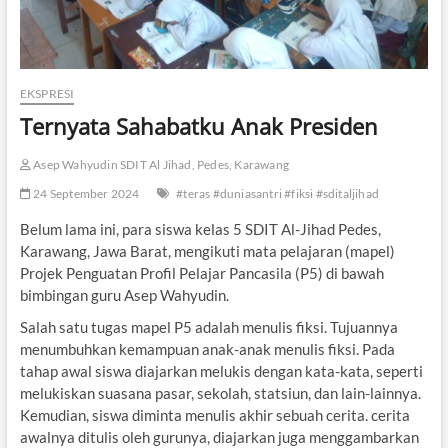
EKSPRESI
Ternyata Sahabatku Anak Presiden
Asep Wahyudin SDIT Al Jihad, Pedes, Karawang
24 September 2024
#teras #duniasantri #fiksi #sditaljihad
Belum lama ini, para siswa kelas 5 SDIT Al-Jihad Pedes,
Karawang, Jawa Barat, mengikuti mata pelajaran (mapel)
Projek Penguatan Profil Pelajar Pancasila (P5) di bawah
bimbingan guru Asep Wahyudin.
Salah satu tugas mapel P5 adalah menulis fiksi. Tujuannya
menumbuhkan kemampuan anak-anak menulis fiksi. Pada
tahap awal siswa diajarkan melukis dengan kata-kata, seperti
melukiskan suasana pasar, sekolah, statsiun, dan lain-lainnya.
Kemudian, siswa diminta menulis akhir sebuah cerita. cerita
awalnya ditulis oleh gurunya, diajarkan juga menggambarkan