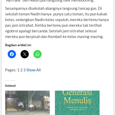
“Ayo naik” dan Nadin pun langsung naik membonceng.
Sesampainya disekolah abangnya langsung tancap gas. Di
sekolah teman Nadin hanya punya satu teman, itu pun kakak
kelas, sedangkan Nadin kelas sepuluh, mereka bertemu hanya
pas jam istirahat, Ketika bertemu pun mereka tak terlihat
ngobrol apalagi bercanda. Setelah jam istirahat selesai
mereka pun berpisah dan Kembali ke kelas masing-masing.
Bagikan artikel ini:
Pages:
1
2
3
Show All
Related