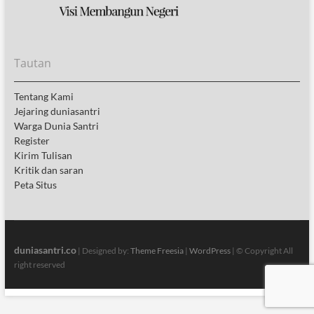
Tautan
Tentang Kami
Jejaring duniasantri
Warga Dunia Santri
Register
Kirim Tulisan
Kritik dan saran
Peta Situs
duniasantri.co
| Designed by:
Theme Freesia
|
WordPress
| © Copyright All
right reserved