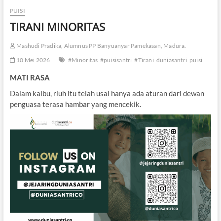
PUISI
TIRANI MINORITAS
Mashudi Pradika, Alumnus PP Banyuanyar Pamekasan, Madura.
10 Mei 2026
#Minoritas
#puisisantri
#Tirani
duniasantri
puisi
MATI RASA
Dalam kalbu, riuh itu telah usai hanya ada aturan dari dewan
penguasa terasa hambar yang mencekik.