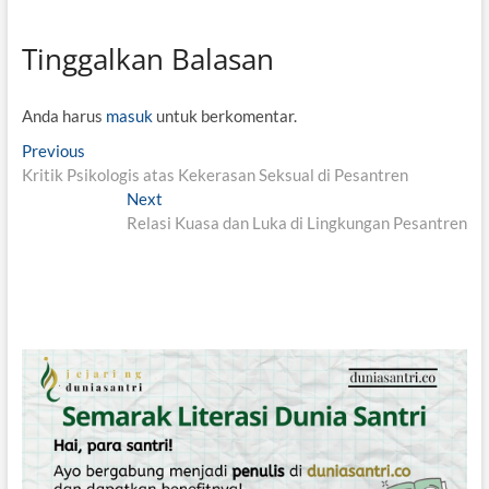
Tinggalkan Balasan
Anda harus
masuk
untuk berkomentar.
N
Previous
P
Kritik Psikologis atas Kekerasan Seksual di Pesantren
r
a
e
Next
N
v
v
Relasi Kuasa dan Luka di Lingkungan Pesantren
e
i
x
i
o
t
g
u
p
s
o
a
p
s
s
o
t
i
s
:
t
p
:
o