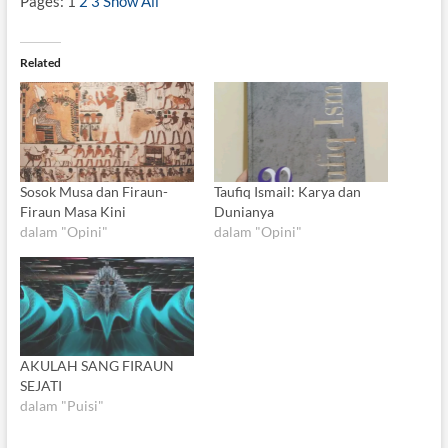
Pages:
1
2
3
Show All
Related
Sosok Musa dan Firaun-
Taufiq Ismail: Karya dan
Firaun Masa Kini
Dunianya
dalam "Opini"
dalam "Opini"
AKULAH SANG FIRAUN
SEJATI
dalam "Puisi"