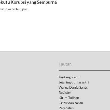
Tautan
Tentang Kami
Jejaring duniasantri
Warga Dunia Santri
Register
Kirim Tulisan
Kritik dan saran
Peta Situs