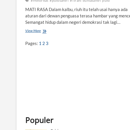
#Minoritas
#puisisantri
#Tirani
duniasantri
puisi
MATI RASA Dalam kalbu, riuh itu telah usai hanya ada
aturan dari dewan penguasa terasa hambar yang mence
Semangat hidup dalam negeri demokrasi tak lagi…
View More
T
I
R
Pages:
1
2
3
A
N
I
M
I
N
O
R
I
T
A
S
Populer