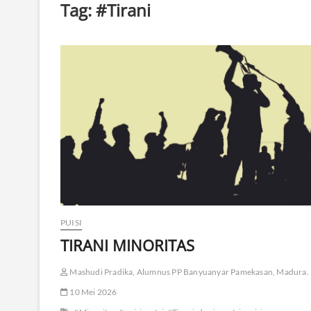
Tag:
#Tirani
PUISI
TIRANI MINORITAS
Mashudi Pradika, Alumnus PP Banyuanyar Pamekasan, Madura.
10 Mei 2026