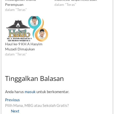
Perempuan
dalam "Teras"
dalam "Teras"
Haul ke-9 KH A Hasyim
Muzadi Dimajukan
dalam "Teras"
Tinggalkan Balasan
Anda harus
masuk
untuk berkomentar.
N
Previous
P
Pilih Mana, MBG atau Sekolah Gratis?
r
a
Next
N
e