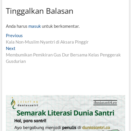
Tinggalkan Balasan
Anda harus
masuk
untuk berkomentar.
N
Previous
P
Kala Non-Muslim Nyantri di Aksara Pinggir
r
a
Next
N
e
v
Membumikan Pemikiran Gus Dur Bersama Kelas Penggerak
e
v
Gusdurian
x
i
i
t
o
g
p
u
o
s
a
s
p
s
t
o
i
:
s
t
p
:
o
s