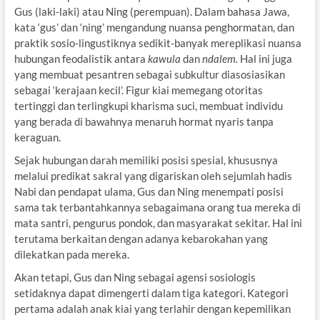
Gus (laki-laki) atau Ning (perempuan). Dalam bahasa Jawa,
kata ‘gus’ dan ‘ning’ mengandung nuansa penghormatan, dan
praktik sosio-lingustiknya sedikit-banyak mereplikasi nuansa
hubungan feodalistik antara
kawula
dan
ndalem.
Hal ini juga
yang membuat pesantren sebagai subkultur diasosiasikan
sebagai ‘kerajaan kecil’. Figur kiai memegang otoritas
tertinggi dan terlingkupi kharisma suci, membuat individu
yang berada di bawahnya menaruh hormat nyaris tanpa
keraguan.
Sejak hubungan darah memiliki posisi spesial, khususnya
melalui predikat sakral yang digariskan oleh sejumlah hadis
Nabi dan pendapat ulama, Gus dan Ning menempati posisi
sama tak terbantahkannya sebagaimana orang tua mereka di
mata santri, pengurus pondok, dan masyarakat sekitar. Hal ini
terutama berkaitan dengan adanya kebarokahan yang
dilekatkan pada mereka.
Akan tetapi, Gus dan Ning sebagai agensi sosiologis
setidaknya dapat dimengerti dalam tiga kategori. Kategori
pertama adalah anak kiai yang terlahir dengan kepemilikan