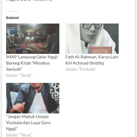
Related
IMAP Lampung Gelar Ngaji
Fath Al-Rahman, Karya Lain
Bareng Kitab “Minahus
KH Achmad Shiddiq
Saniyah”
dalam "Pustaka"
dalam "Teras"
“Jangan Mabuk Ustadz
Youtube dan Lupa Guru
Ngaji”
dalam "Teras"