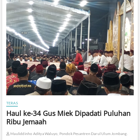
TERAS
​Haul ke-34 Gus Miek Dipadati Puluhan
Ribu Jemaah
Mauliddinho Aditya Waluyo, Pondok Pesantren Darul Ulum Jombang.
.