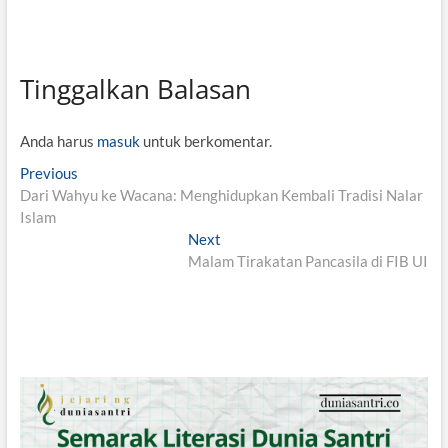
Tinggalkan Balasan
Anda harus
masuk
untuk berkomentar.
N
Previous
P
Dari Wahyu ke Wacana: Menghidupkan Kembali Tradisi Nalar
r
a
Islam
e
v
v
Next
N
i
Malam Tirakatan Pancasila di FIB UI
e
i
o
x
g
u
t
s
p
a
p
o
s
o
s
i
s
t
t
:
p
: