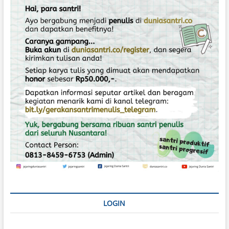
o
s
LOGIN