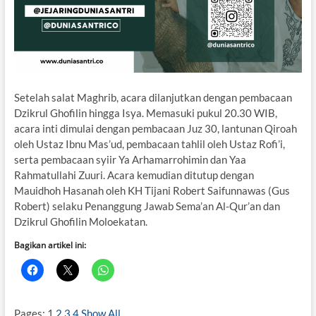
​Setelah salat Maghrib, acara dilanjutkan dengan pembacaan
Dzikrul Ghofilin hingga Isya. Memasuki pukul 20.30 WIB,
acara inti dimulai dengan pembacaan Juz 30, lantunan Qiroah
oleh Ustaz Ibnu Mas’ud, pembacaan tahlil oleh Ustaz Rofi’i,
serta pembacaan syiir Ya Arhamarrohimin dan Yaa
Rahmatullahi Zuuri. Acara kemudian ditutup dengan
Mauidhoh Hasanah oleh KH Tijani Robert Saifunnawas (Gus
Robert) selaku Penanggung Jawab Sema’an Al-Qur’an dan
Dzikrul Ghofilin Moloekatan.
Bagikan artikel ini:
Pages:
1
2
3
4
Show All