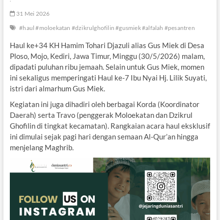
31 Mei 2026
#haul #moloekatan #dzikrulghofilin #gusmiek #alfalah #pesantren
Haul ke+34 KH Hamim Tohari Djazuli alias Gus Miek di Desa
Ploso, Mojo, Kediri, Jawa Timur, Minggu (30/5/2026) malam,
dipadati puluhan ribu jemaah. Selain untuk Gus Miek, momen
ini sekaligus memperingati Haul ke-7 Ibu Nyai Hj. Lilik Suyati,
istri dari almarhum Gus Miek.
Kegiatan ini juga dihadiri oleh berbagai Korda (Koordinator
Daerah) serta Travo (penggerak Moloekatan dan Dzikrul
Ghofilin di tingkat kecamatan). Rangkaian acara haul eksklusif
ini dimulai sejak pagi hari dengan semaan Al-Qur’an hingga
menjelang Maghrib.