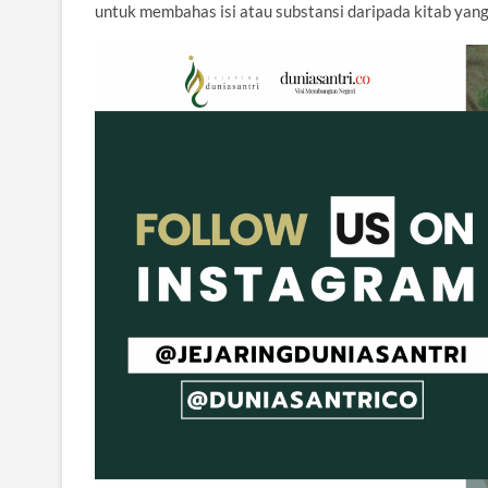
untuk membahas isi atau substansi daripada kitab yang 