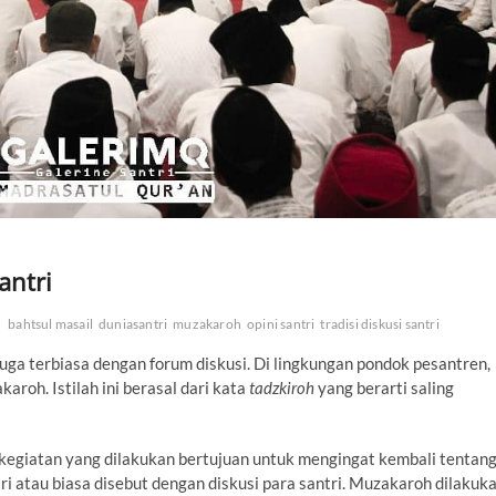
antri
bahtsul masail
duniasantri
muzakaroh
opini santri
tradisi diskusi santri
uga terbiasa dengan forum diskusi. Di lingkungan pondok pesantren,
karoh. Istilah ini berasal dari kata
tadzkiroh
yang berarti saling
kegiatan yang dilakukan bertujuan untuk mengingat kembali tentan
tri atau biasa disebut dengan diskusi para santri. Muzakaroh dilakuk