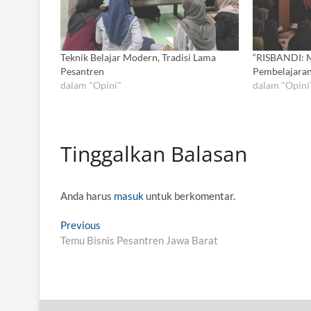
Teknik Belajar Modern, Tradisi Lama
“RISBANDI: M
Pesantren
Pembelajaran
dalam "Opini"
dalam "Opini
Tinggalkan Balasan
Anda harus
masuk
untuk berkomentar.
N
Previous
P
Temu Bisnis Pesantren Jawa Barat
r
a
e
v
v
i
i
o