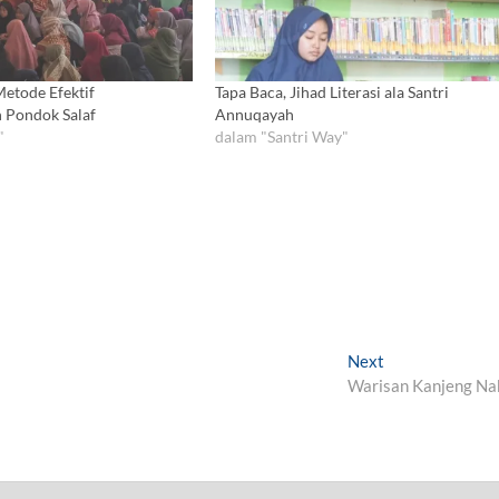
etode Efektif
Tapa Baca, Jihad Literasi ala Santri
 Pondok Salaf
Annuqayah
"
dalam "Santri Way"
Next
N
Warisan Kanjeng Na
e
x
t
p
o