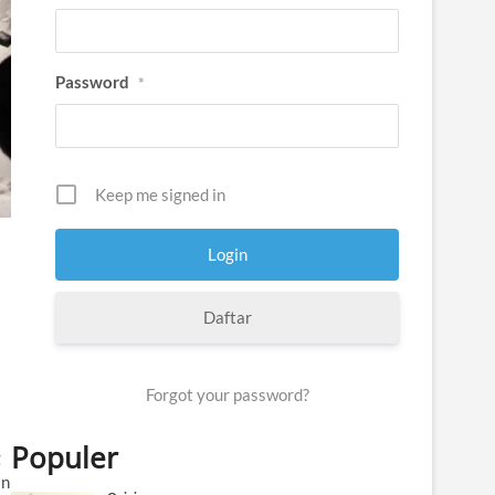
Password
*
Keep me signed in
Daftar
Forgot your password?
Populer
g
an