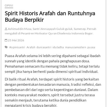
OPINI
Spirit Historis Arafah dan Runtuhnya
Budaya Berpikir
Ashimuddin Musa, Santri Annuqayah Guluk-guluk, Sumenep. Pernah
mengabdi di Pesantren Motivator Quran Ekselensia Indonesia Bogor.
25 Mei 2026
#opinisantri
Arafah
duniasantri
iduladha
manusiamodern
puasa
Puasa Arafah selama ini lebih sering dipahami sebagai ibadah
sunnah yang identik dengan pahala penghapusan dosa.
Pemahaman semacam itu memang tidak keliru, tetapi terlalu
sempit jika hanya berhenti pada dimensi spiritual individual.
Di balik ritual Arafah, terdapat spirit historis yang berkaitan
dengan pembentukan kesadaran manusia, tradisi refleksi, dan
pembebasan diri dari ego serta kepentingan duniawi. Dalam
konteks masyarakat modern, spirit tersebut justru terasa
semakin menjauh, terutama ketika dunia pendidikan
mengalami krisis budaya berpikir.