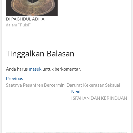
DI PAGI IDUL ADHA
dalam "Puisi"
Tinggalkan Balasan
Anda harus
masuk
untuk berkomentar.
N
Previous
P
Saatnya Pesantren Bercermin: Darurat Kekerasan Seksual
r
a
e
Next
N
v
v
ISFAHAN DAN KERINDUAN
e
i
x
i
o
t
g
u
p
s
o
a
p
s