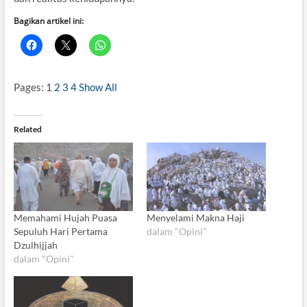
Bagikan artikel ini:
Pages:
1
2
3
4
Show All
Related
Memahami Hujah Puasa
Menyelami Makna Haji
Sepuluh Hari Pertama
dalam "Opini"
Dzulhijjah
dalam "Opini"