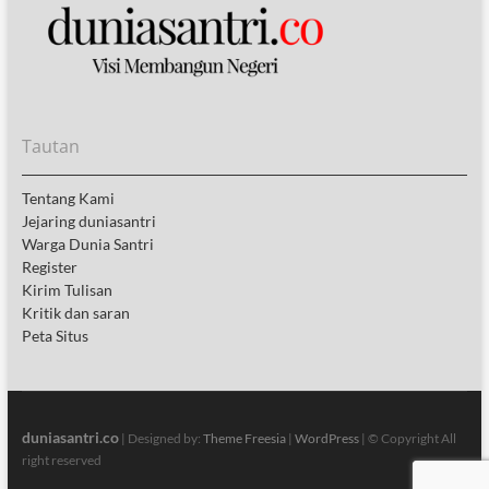
Tautan
Tentang Kami
Jejaring duniasantri
Warga Dunia Santri
Register
Kirim Tulisan
Kritik dan saran
Peta Situs
duniasantri.co
| Designed by:
Theme Freesia
|
WordPress
| © Copyright All
right reserved