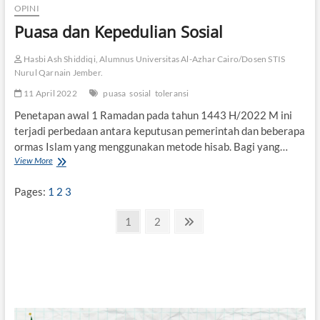
a
OPINI
Puasa dan Kepedulian Sosial
Hasbi Ash Shiddiqi, Alumnus Universitas Al-Azhar Cairo/Dosen STIS
Nurul Qarnain Jember.
11 April 2022
puasa
sosial
toleransi
Penetapan awal 1 Ramadan pada tahun 1443 H/2022 M ini
terjadi perbedaan antara keputusan pemerintah dan beberapa
ormas Islam yang menggunakan metode hisab. Bagi yang…
View More
P
u
a
Pages:
1
2
3
s
a
P
P
1
P
2
N
d
a
a
e
a
a
n
g
g
x
g
K
e
e
t
e
i
p
p
a
e
n
d
g