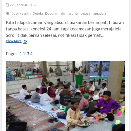
22 Februari 2026
#opinisantri
Detoks
Dopamin
duniasantri
puasa
ramadan
Kita hidup di zaman yang absurd: makanan berlimpah, hiburan
tanpa batas, koneksi 24 jam, tapi kecemasan juga merajalela.
Scroll tidak pernah selesai, notifikasi tidak pernah…
View More
P
u
a
Pages:
1
2
3
4
s
a
d
a
n
D
e
t
o
k
s
D
o
p
a