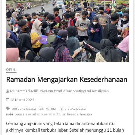
e
b
a
g
a
i
M
e
d
i
a
T
OPINI
r
a
Ramadan Mengajarkan Kesederhanaan
n
s
Muhammad Adib, Yayasan Pendidikan Shafiyyatul Amaliyyah.
f
o
12 Maret 2024
r
m
berbuka puasa
hais
kurma
menu buka puasa
a
nabi
puasa
ramadan
ramadan bulan kesederhanaan
s
Gerbang ampunan yang telah lama dinanti-nantikan itu
i
D
akhirnya kembali terbuka lebar. Setelah menunggu 11 bulan
i