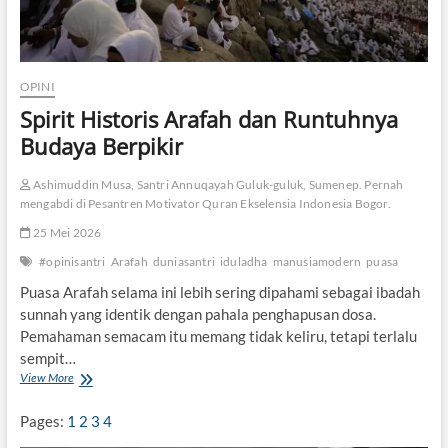
OPINI
Spirit Historis Arafah dan Runtuhnya
Budaya Berpikir
Ashimuddin Musa, Santri Annuqayah Guluk-guluk, Sumenep. Pernah
mengabdi di Pesantren Motivator Quran Ekselensia Indonesia Bogor.
25 Mei 2026
#opinisantri
Arafah
duniasantri
iduladha
manusiamodern
puasa
Puasa Arafah selama ini lebih sering dipahami sebagai ibadah
sunnah yang identik dengan pahala penghapusan dosa.
Pemahaman semacam itu memang tidak keliru, tetapi terlalu
sempit…
View More
S
p
i
Pages:
1
2
3
4
r