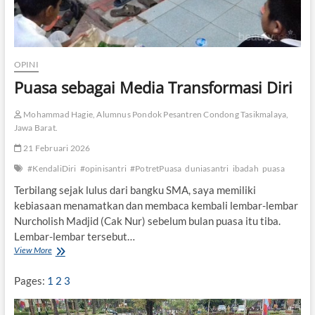
m
i
n
OPINI
Puasa sebagai Media Transformasi Diri
Mohammad Hagie, Alumnus Pondok Pesantren Condong Tasikmalaya,
Jawa Barat.
21 Februari 2026
#KendaliDiri
#opinisantri
#PotretPuasa
duniasantri
ibadah
puasa
Terbilang sejak lulus dari bangku SMA, saya memiliki
kebiasaan menamatkan dan membaca kembali lembar-lembar
Nurcholish Madjid (Cak Nur) sebelum bulan puasa itu tiba.
Lembar-lembar tersebut…
View More
P
u
a
Pages:
1
2
3
s
a
s