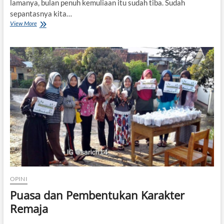
lamanya, bulan penuh kemuliaan itu sudah tiba. Sudah
r
sepantasnya kita…
i
View More
R
a
m
a
d
a
n
M
e
n
g
a
j
a
r
k
a
n
OPINI
K
Puasa dan Pembentukan Karakter
e
s
Remaja
e
d