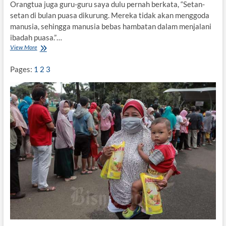
Orangtua juga guru-guru saya dulu pernah berkata, “Setan-
setan di bulan puasa dikurung. Mereka tidak akan menggoda
manusia, sehingga manusia bebas hambatan dalam menjalani
ibadah puasa.”…
View More
U
n
j
Pages:
1
2
3
u
k
R
a
s
a
d
i
B
u
l
a
n
P
u
a
s