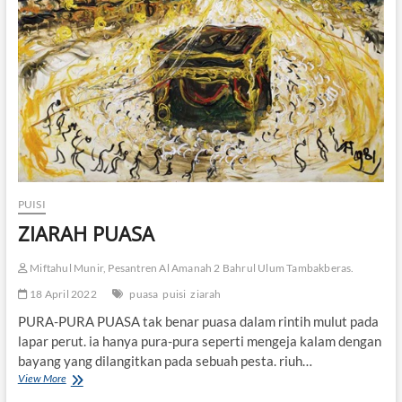
e
n
t
i
n
g
M
e
n
y
a
m
PUISI
b
u
ZIARAH PUASA
t
R
Miftahul Munir, Pesantren Al Amanah 2 Bahrul Ulum Tambakberas.
a
m
18 April 2022
puasa
puisi
ziarah
a
d
PURA-PURA PUASA tak benar puasa dalam rintih mulut pada
h
lapar perut. ia hanya pura-pura seperti mengeja kalam dengan
a
bayang yang dilangitkan pada sebuah pesta. riuh…
n
View More
Z
I