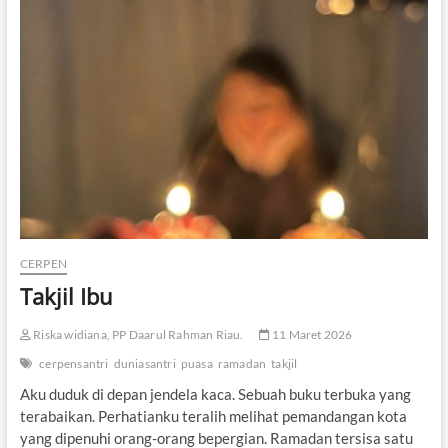
i
t
H
i
s
t
o
r
i
s
A
r
a
f
a
CERPEN
h
Takjil Ibu
d
a
n
Riska widiana, PP Daarul Rahman Riau.
11 Maret 2026
R
u
cerpensantri
duniasantri
puasa
ramadan
takjil
n
Aku duduk di depan jendela kaca. Sebuah buku terbuka yang
t
terabaikan. Perhatianku teralih melihat pemandangan kota
u
h
yang dipenuhi orang-orang bepergian. Ramadan tersisa satu