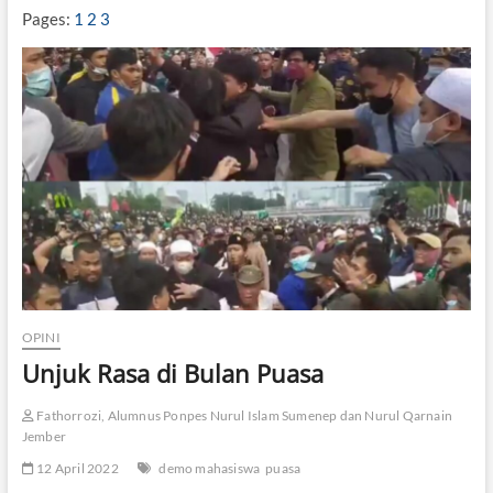
A
Pages:
1
2
3
R
A
H
P
U
A
S
A
OPINI
Unjuk Rasa di Bulan Puasa
Fathorrozi, Alumnus Ponpes Nurul Islam Sumenep dan Nurul Qarnain
Jember
12 April 2022
demo mahasiswa
puasa