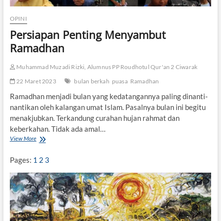
a
n
OPINI
K
Persiapan Penting Menyambut
a
r
Ramadhan
a
k
Muhammad Muzadi Rizki, Alumnus PP Roudhotul Qur'an 2 Ciwarak
t
e
22 Maret 2023
bulan berkah
puasa
Ramadhan
r
R
Ramadhan menjadi bulan yang kedatangannya paling dinanti-
e
nantikan oleh kalangan umat Islam. Pasalnya bulan ini begitu
m
menakjubkan. Terkandung curahan hujan rahmat dan
a
keberkahan. Tidak ada amal…
j
a
View More
P
e
r
Pages:
1
2
3
s
i
a
p
a
n
P