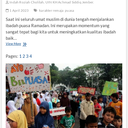
Indah Roziah Cholilah, UIN KH Achmad Siddiq Jember.
e
r
1 April 2023
karakter remaja
puasa
h
Saat ini seluruh umat muslim di dunia tengah menjalankan
a
n
ibadah puasa Ramadan. Ini merupakan momentum yang
a
sangat tepat bagi kita untuk meningkatkan kualitas ibadah
a
baik…
n
View More
P
u
a
Pages:
1
2
3
4
s
a
d
a
n
P
e
m
b
e
n
t
u
k