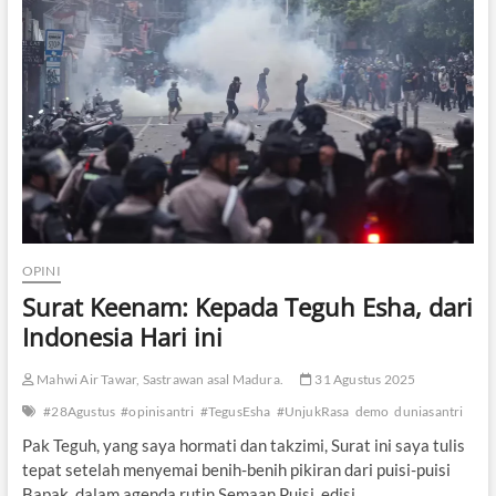
a
s
s
a
:
G
e
l
o
m
b
a
n
g
OPINI
D
Surat Keenam: Kepada Teguh Esha, dari
e
m
Indonesia Hari ini
o
k
Mahwi Air Tawar, Sastrawan asal Madura.
31 Agustus 2025
r
a
#28Agustus
#opinisantri
#TegusEsha
#UnjukRasa
demo
duniasantri
s
i
Pak Teguh, yang saya hormati dan takzimi, Surat ini saya tulis
d
tepat setelah menyemai benih-benih pikiran dari puisi-puisi
a
Bapak, dalam agenda rutin Semaan Puisi, edisi…