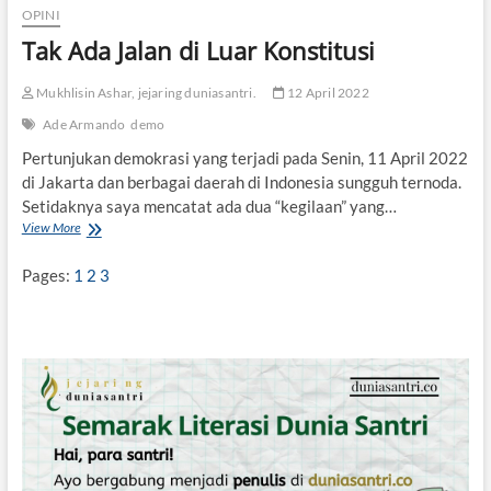
OPINI
I
P
Tak Ada Jalan di Luar Konstitusi
A
T
Mukhlisin Ashar, jejaring duniasantri.
12 April 2022
I
Ade Armando
demo
Pertunjukan demokrasi yang terjadi pada Senin, 11 April 2022
di Jakarta dan berbagai daerah di Indonesia sungguh ternoda.
Setidaknya saya mencatat ada dua “kegilaan” yang…
View More
T
a
k
Pages:
1
2
3
A
d
a
J
a
l
a
n
d
i
L