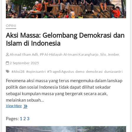
OPINI
Aksi Massa: Gelombang Demokrasi dan
Islam di Indonesia
Ahmad Ilham Adli, PP Al-Hidayah Al-Imami Karangharjo, Silo, Jember.
2 September 2025
#Aksi28
#opinisantri
#TragediAgustus
demo
demokrasi
duniasantri
Fenomena aksi massa yang terus mengemuka dalam lanskap
politik dan sosial Indonesia tidak dapat dilihat sekadar
sebagai kumpulan massa yang bergerak secara acak,
melainkan sebuah…
View More
A
k
s
Pages:
1
2
3
i
M