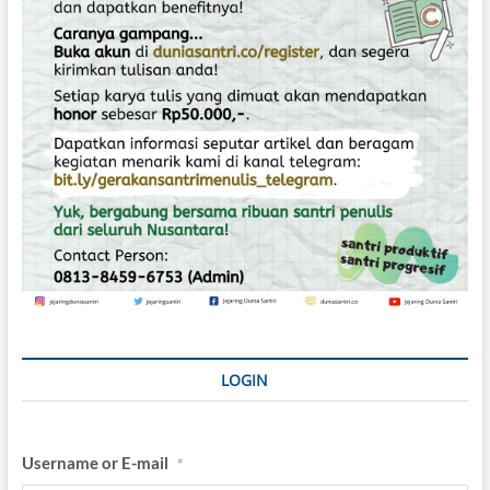
u
a
r
K
o
n
s
t
i
t
u
s
i
LOGIN
Username or E-mail
*