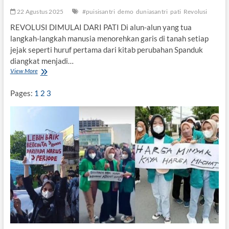
s
h
22 Agustus 2025
#puisisantri
demo
duniasantri
pati
Revolusi
a
REVOLUSI DIMULAI DARI PATI Di alun-alun yang tua
,
langkah-langkah manusia menorehkan garis di tanah setiap
d
a
jejak seperti huruf pertama dari kitab perubahan Spanduk
r
diangkat menjadi…
i
View More
R
I
E
n
V
Pages:
1
2
3
d
O
o
L
n
U
e
S
s
I
i
D
a
I
H
M
a
U
r
L
i
A
i
I
n
D
i
A
R