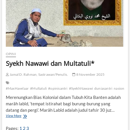
a
w
i
a
n
d
M
u
l
t
OPINI
a
Syekh Nawawi dan Multatuli*
t
u
l
Jamal D. Rahman, Sastrawan/Penulis.
8 November 2025
i
#MaxHavelaar
#Multatuli
#opinisantri
#SyekhNawawi
duniasantri
nasionali
Merenungkan Bias Kolonial dalam Tubuh Kita Banten adalah
marâh labîd, ‘tempat istirahat bagi burung-burung yang
datang dan pergi’. Marâh Labîd adalah judul tafsir 30 juz…
View More
S
y
e
Pages:
1
2
3