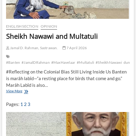
ENGLISH SECTION
OPINION
Sheikh Nawawi and Multatuli
Jamal D. Rahman, Sastrawan.
7 April 2026
#Banten
#JamalDRahman
#MaxHavelaar
#Multatuli
#SheikhNawawi
duniasa
#Reflecting on the Colonial Bias Still Living Inside Us Banten
is marâh labîd—“a resting place for birds that come and go.”
Marâh Labîd is also…
View More
S
h
e
Pages:
1
2
3
i
k
h
N
a
w