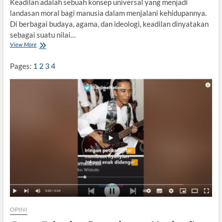
Keadilan adalah sebuah konsep universal yang menjadi
landasan moral bagi manusia dalam menjalani kehidupannya.
Di berbagai budaya, agama, dan ideologi, keadilan dinyatakan
sebagai suatu nilai…
View More
K
e
a
Pages:
1
2
3
4
d
i
l
a
n
s
e
b
a
g
a
i
P
i
l
a
OPINI
r