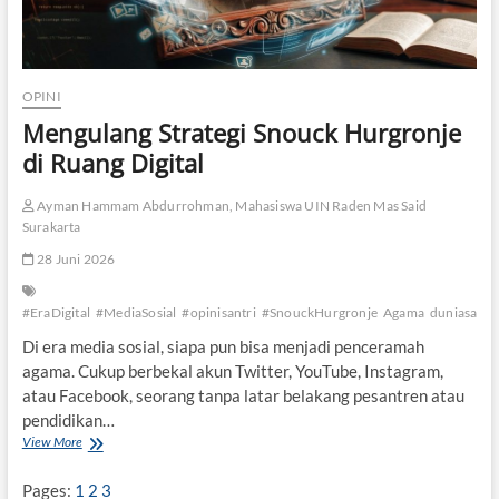
OPINI
Mengulang Strategi Snouck Hurgronje
di Ruang Digital
Ayman Hammam Abdurrohman, Mahasiswa UIN Raden Mas Said
Surakarta
28 Juni 2026
#EraDigital
#MediaSosial
#opinisantri
#SnouckHurgronje
Agama
duniasantr
Di era media sosial, siapa pun bisa menjadi penceramah
agama. Cukup berbekal akun Twitter, YouTube, Instagram,
atau Facebook, seorang tanpa latar belakang pesantren atau
pendidikan…
View More
M
e
n
Pages:
1
2
3