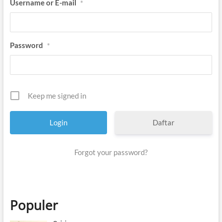
Username or E-mail
*
t
i
k
Password
*
Keep me signed in
Daftar
Forgot your password?
Populer