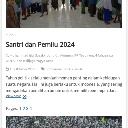
i
a
k
m
I
a
n
n
d
T
o
e
n
r
OPINI
e
o
s
Santri dan Pemilu 2024
r
i
i
a
s
Muhammad Ijlal Sasakki Junaidi, Alumnus PP Tebuireng/Mahasiswa
m
UIN Sunan Kalijaga Yogyakarta.
e
d
13 Oktober 2023
indonesia
Politik
santri
a
Tahun politik selalu menjadi momen penting dalam kehidupan
n
suatu negara. Hal ini juga berlaku untuk Indonesia, yang sering
P
r
mengadakan pemilihan umum untuk memilih pemimpin dan…
o
View More
S
p
a
a
n
Pages:
1
2
3
4
g
t
a
r
n
i
d
d