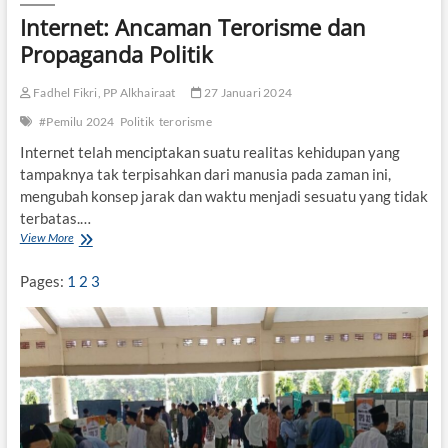
b
Internet: Ancaman Terorisme dan
a
Propaganda Politik
h
a
n
Fadhel Fikri, PP Alkhairaat
27 Januari 2024
d
#Pemilu 2024
Politik
terorisme
a
l
Internet telah menciptakan suatu realitas kehidupan yang
a
tampaknya tak terpisahkan dari manusia pada zaman ini,
m
mengubah konsep jarak dan waktu menjadi sesuatu yang tidak
R
e
terbatas.…
f
View More
I
o
n
r
t
Pages:
1
2
3
m
e
a
r
s
n
i
e
P
t
o
:
l
A
i
n
t
c