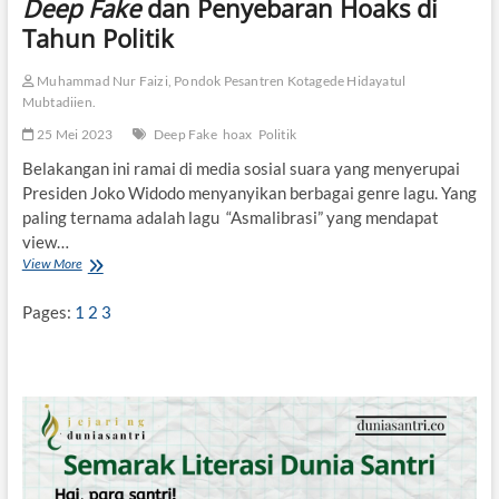
Deep Fake
dan Penyebaran Hoaks di
P
o
Tahun Politik
l
i
Muhammad Nur Faizi, Pondok Pesantren Kotagede Hidayatul
t
i
Mubtadiien.
k
25 Mei 2023
Deep Fake
hoax
Politik
I
s
Belakangan ini ramai di media sosial suara yang menyerupai
l
Presiden Joko Widodo menyanyikan berbagai genre lagu. Yang
a
paling ternama adalah lagu “Asmalibrasi” yang mendapat
m
view…
View More
D
e
e
Pages:
1
2
3
p
F
a
k
e
d
a
n
P