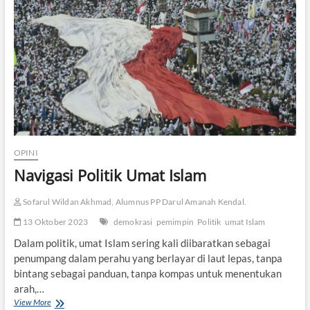
a
a
P
n
o
P
l
e
i
m
t
i
i
l
k
u
2
0
2
4
OPINI
Navigasi Politik Umat Islam
Sofarul Wildan Akhmad, Alumnus PP Darul Amanah Kendal.
13 Oktober 2023
demokrasi
pemimpin
Politik
umat Islam
Dalam politik, umat Islam sering kali diibaratkan sebagai
penumpang dalam perahu yang berlayar di laut lepas, tanpa
bintang sebagai panduan, tanpa kompas untuk menentukan
arah,…
View More
N