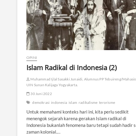
A
n
c
a
m
a
n
T
e
r
OPINI
o
r
Islam Radikal di Indonesia (2)
i
s
Muhammad Ijlal Sasakki Junaidi, Alumnus PP Tebuireng/Mahasi
m
UIN Sunan Kalijaga Yogyakarta.
e
d
30 Juni 2022
a
n
demokrasi
indonesia
islam
radikalisme
terorisme
P
Untuk memahami konteks hari ini, kita perlu sedikit
r
o
menengok sejarah karena gerakan Islam radikal di
p
Indonesia bukanlah fenomena baru tetapi sudah hadir s
a
zaman kolonial.…
g