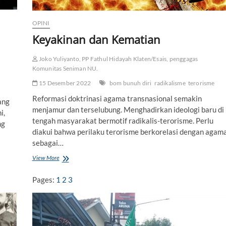
m
e
:
OPINI
A
Keyakinan dan Kematian
n
t
a
Joko Yuliyanto, PP Fathul Hidayah Klaten/Esais, penggagas
r
Komunitas Seniman NU.
a
15 Desember 2022
bom bunuh diri
radikalisme
terorisme
R
e
Reformasi doktrinasi agama transnasional semakin
ang
p
menjamur dan terselubung. Menghadirkan ideologi baru di
r
i,
e
tengah masyarakat bermotif radikalis-terorisme. Perlu
ng
s
diakui bahwa perilaku terorisme berkorelasi dengan agam
i
sebagai…
d
a
View More
K
n
e
A
y
Pages:
1
2
3
k
a
o
k
m
i
o
n
d
a