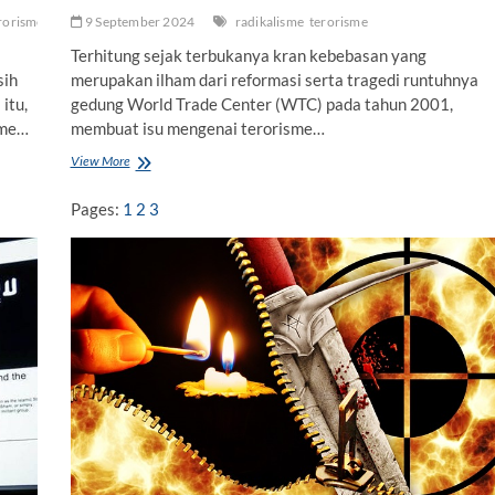
rorisme
9 September 2024
radikalisme
terorisme
Terhitung sejak terbukanya kran kebebasan yang
sih
merupakan ilham dari reformasi serta tragedi runtuhnya
itu,
gedung World Trade Center (WTC) pada tahun 2001,
sme…
membuat isu mengenai terorisme…
View More
P
e
n
Pages:
1
2
3
c
e
g
a
h
a
n
T
e
r
o
r
i
s