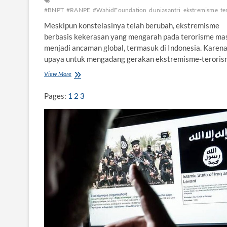
#BNPT
#RANPE
#WahidFoundation
duniasantri
ekstremisme
te
Meskipun konstelasinya telah berubah, ekstremisme
berbasis kekerasan yang mengarah pada terorisme ma
menjadi ancaman global, termasuk di Indonesia. Karena 
upaya untuk mengadang gerakan ekstremisme-terori
View More
E
k
s
Pages:
1
2
3
t
r
e
m
i
s
m
e
-
T
e
r
o
r