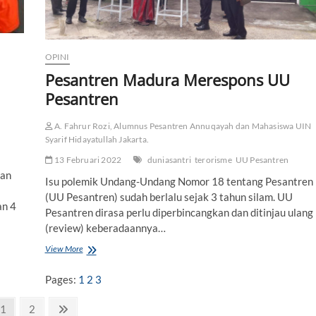
e
r
o
r
i
OPINI
s
Pesantren Madura Merespons UU
m
e
Pesantren
d
i
A. Fahrur Rozi, Alumnus Pesantren Annuqayah dan Mahasiswa UIN
M
Syarif Hidayatullah Jakarta.
e
d
13 Februari 2022
duniasantri
terorisme
UU Pesantren
i
pan
a
Isu polemik Undang-Undang Nomor 18 tentang Pesantren
S
(UU Pesantren) sudah berlalu sejak 3 tahun silam. UU
o
an 4
Pesantren dirasa perlu diperbincangkan dan ditinjau ulang
s
(review) keberadaannya…
i
a
View More
P
l
e
s
Pages:
1
2
3
a
n
P
1
P
2
N
t