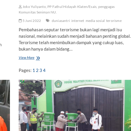
Joko Yuliyanto, PP Fathul Hidayah Klaten/Esais, penggagas
Komunitas Seniman NU.
5 Juni 2022
duniasantri
internet
media sosial
terorisme
Pembahasan seputar terorisme bukan lagi menjadi isu
nasional, melainkan sudah menjadi bahasan penting global.
Terorisme telah menimbulkan dampak yang cukup luas,
n
bukan hanya dalam bidang…
View More
G
e
l
Pages:
1
2
3
4
i
a
t
G
e
r
a
k
a
n
T