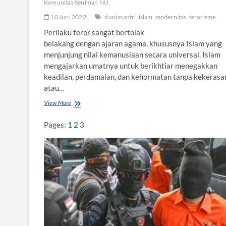
Komunitas Seniman NU.
)
10 Juni 2022
duniasantri
islam
modernitas
terorisme
Perilaku teror sangat bertolak
belakang dengan ajaran agama, khususnya Islam yang
menjunjung nilai kemanusiaan secara universal. Islam
mengajarkan umatnya untuk berikhtiar menegakkan
keadilan, perdamaian, dan kehormatan tanpa kekerasa
atau…
View More
D
i
k
Pages:
1
2
3
o
t
o
m
i
A
j
a
r
a