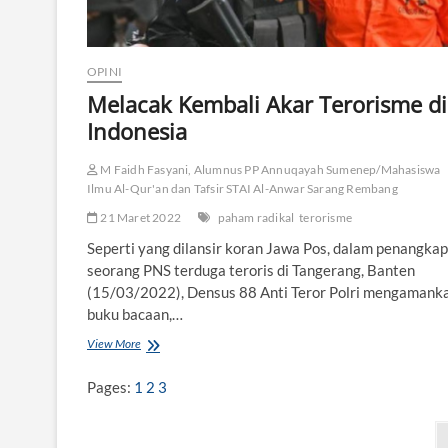
n
I
s
l
OPINI
a
Melacak Kembali Akar Terorisme di
m
d
Indonesia
a
n
M Faidh Fasyani, Alumnus PP Annuqayah Sumenep/Mahasiswa
T
e
Ilmu Al-Qur'an dan Tafsir STAI Al-Anwar Sarang Rembang
r
21 Maret 2022
paham radikal
terorisme
o
r
Seperti yang dilansir koran Jawa Pos, dalam penangka
i
seorang PNS terduga teroris di Tangerang, Banten
s
(15/03/2022), Densus 88 Anti Teror Polri mengamank
m
buku bacaan,…
e
View More
M
e
l
Pages:
1
2
3
a
c
P
a