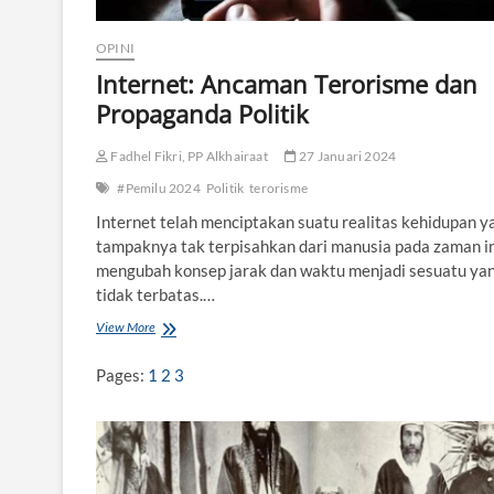
i
s
m
OPINI
e
Internet: Ancaman Terorisme dan
M
a
Propaganda Politik
s
i
Fadhel Fikri, PP Alkhairaat
27 Januari 2024
h
J
#Pemilu 2024
Politik
terorisme
a
Internet telah menciptakan suatu realitas kehidupan y
d
i
tampaknya tak terpisahkan dari manusia pada zaman in
A
mengubah konsep jarak dan waktu menjadi sesuatu ya
n
tidak terbatas.…
c
a
View More
I
m
n
a
t
Pages:
1
2
3
n
e
r
n
e
t
: