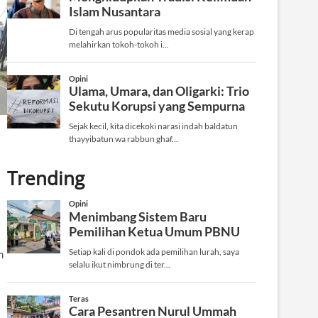
Trending
a
m