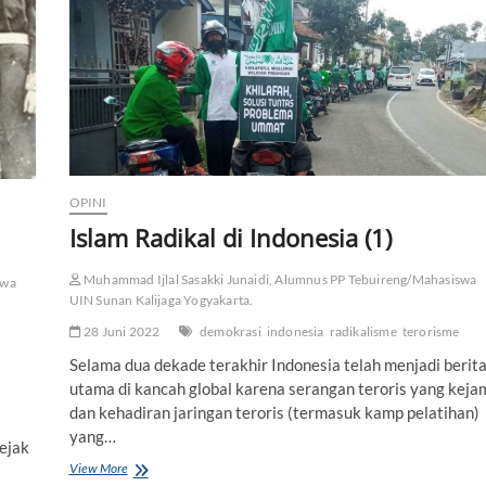
a
n
s
d
i
a
n
K
e
m
a
t
i
OPINI
a
n
Islam Radikal di Indonesia (1)
Muhammad Ijlal Sasakki Junaidi, Alumnus PP Tebuireng/Mahasiswa
swa
UIN Sunan Kalijaga Yogyakarta.
28 Juni 2022
demokrasi
indonesia
radikalisme
terorisme
Selama dua dekade terakhir Indonesia telah menjadi berit
utama di kancah global karena serangan teroris yang keja
dan kehadiran jaringan teroris (termasuk kamp pelatihan)
yang…
ejak
View More
I