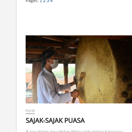
Pages:
1
2
3
4
A
K
C
I
N
T
A
U
N
T
U
K
P
A
N
C
A
S
I
L
A
PUISI
SAJAK-SAJAK PUASA
Agus Widiey Agus Widiey, PP Nurul Muchlishin Pakondang,