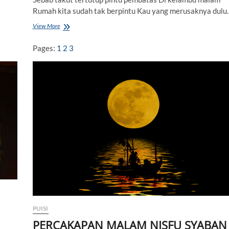
Rumah kita sudah tak berpintu Kau yang merusaknya dulu
View More
R
U
M
Pages:
1
2
3
A
H
I
N
G
A
T
A
N
PUISI
PERCAKAPAN MALAM NISFU SYABAN