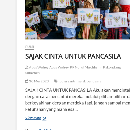
U
A
N
PUISI
SAJAK CINTA UNTUK PANCASILA
Agus Widiey Agus Widiey, PP Nurul Muchlishin Pakondang,
Sumenep.
30 Mei 2023
puisi santri
sajak pancasila
SAJAK CINTA UNTUK PANCASILA Aku akan mencinta
dengan cara mencintai mereka melalui pilihan-pilihan 
berkeyakinan dengan merdeka tapi, jangan sampai m
ketuhanan yang maha esa…
View More
S
A
J