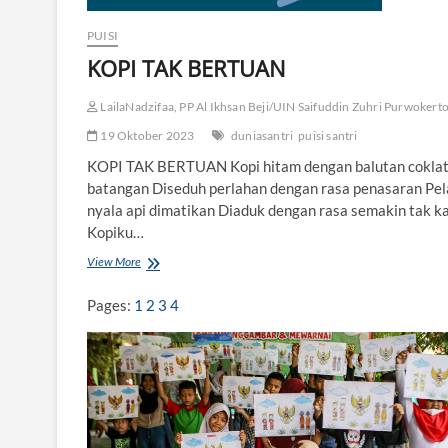
PUISI
KOPI TAK BERTUAN
LailaNadzifaa, PP Al Ikhsan Beji/UIN Saifuddin Zuhri Purwokerto
19 Oktober 2023
duniasantri
puisi santri
KOPI TAK BERTUAN Kopi hitam dengan balutan cokla
batangan Diseduh perlahan dengan rasa penasaran Pel
nyala api dimatikan Diaduk dengan rasa semakin tak k
Kopiku…
View More
K
O
P
Pages:
1
2
3
4
I
T
A
K
B
E
R
T