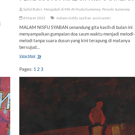
Saiful Bahri, Mengabdi di MA Al-Huda Sumenep. Penulis Sumenep
8 Maret 2023
malam nishfu sya'ban
puisi santri
g
MALAM NISFU SYABAN senandung gita kasih di bulan ini
menyampaikan gumpalan doa saum waktu menjadi melodi-
melodi tanpa suara dusun yang kini terapung di matanya
bersujud…
View More
P
E
R
Pages:
1
2
3
C
A
K
A
P
A
N
M
A
L
A
M