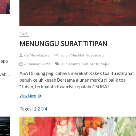
N
I
S
F
U
S
PUISI
Y
A
MENUNGGU SURAT TITIPAN
B
A
Riti Musytagfirah, PP Fadlun Minalloh Yogyakarta.
N
tapa
29 Januari 2023
duniasantri
puisi santri
Sajak
ASA Di ujung pagi cahaya merekah Kakek tua itu istirahat
ayah…
penuh keluh kesah Bersama alunan merdu di balik toa
“Tuhan, terimalah ribuan isi kepalaku.” SURAT…
View More
M
E
N
Pages:
1
2
3
4
U
N
G
G
U