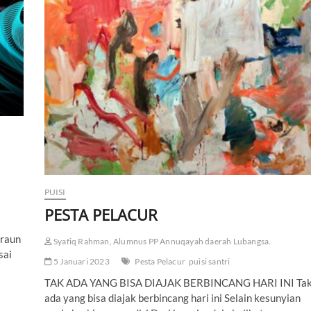
S
U
R
A
T
T
I
T
I
P
A
N
PUISI
PESTA PELACUR
iraun
Syafiq Rahman, Alumnus PP Annuqayah daerah Lubangsa.
sai
5 Januari 2023
Pesta Pelacur
puisi santri
TAK ADA YANG BISA DIAJAK BERBINCANG HARI INI Ta
ada yang bisa diajak berbincang hari ini Selain kesunyian