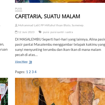
PUISI
CAFETARIA, SUATU MALAM
.
Mohammad Latif, PP Miftahul Ihsan Bluto, Sumenep.
12 Juni 2023
puisi
puisi santri
sastra
t
DI MASALEMBU Seperti hari-hari yang lainnya, Alina pasir
an,
pasir pantai Masalembu menggambar telapak kakimu yan
aruan
sunyi menyunting terumbu dan ikan-ikan di mana malam
pecah di atas…
View More
C
A
F
Pages:
1
2
3
4
E
T
A
R
I
A
,
S