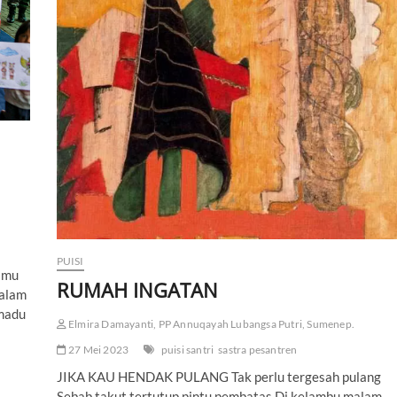
U
A
T
U
M
A
L
A
M
PUISI
imu
RUMAH INGATAN
dalam
emadu
Elmira Damayanti, PP Annuqayah Lubangsa Putri, Sumenep.
27 Mei 2023
puisi santri
sastra pesantren
JIKA KAU HENDAK PULANG Tak perlu tergesah pulang
Sebab takut tertutup pintu pembatas Di kelambu malam