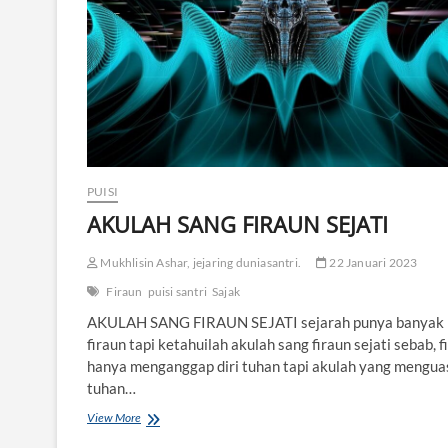
Y
A
H
PUISI
AKULAH SANG FIRAUN SEJATI
Mukhlisin Ashar, jejaring duniasantri.
22 Januari 2023
Firaun
puisi santri
Sajak
AKULAH SANG FIRAUN SEJATI sejarah punya banyak
firaun tapi ketahuilah akulah sang firaun sejati sebab, f
hanya menganggap diri tuhan tapi akulah yang mengua
tuhan…
View More
A
K