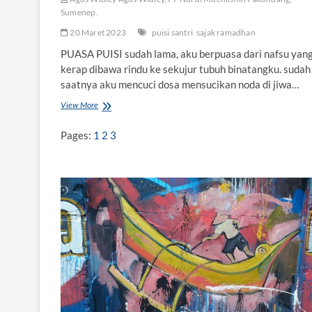
Sumenep.
20 Maret 2023
puisi santri
sajak ramadhan
PUASA PUISI sudah lama, aku berpuasa dari nafsu yan
kerap dibawa rindu ke sekujur tubuh binatangku. sudah
saatnya aku mencuci dosa mensucikan noda di jiwa…
View More
S
A
J
Pages:
1
2
3
A
K
-
S
A
J
A
K
P
U
A
S
A