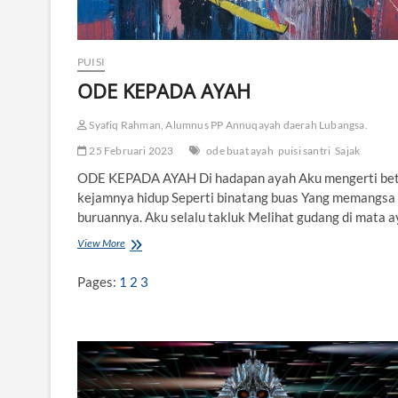
PUISI
ODE KEPADA AYAH
Syafiq Rahman, Alumnus PP Annuqayah daerah Lubangsa.
25 Februari 2023
ode buat ayah
puisi santri
Sajak
ODE KEPADA AYAH Di hadapan ayah Aku mengerti be
kejamnya hidup Seperti binatang buas Yang memangsa
buruannya. Aku selalu takluk Melihat gudang di mata 
View More
O
D
E
Pages:
1
2
3
K
E
P
A
D
A
A