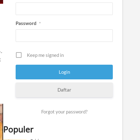
Password
*
-
Keep me signed in
g
Daftar
Forgot your password?
Populer