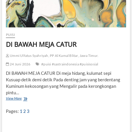
PUISI
DI BAWAH MEJA CATUR
Ummi Ulfatus Syahriyah, PP Al Kamal Blitar, Jawa Timur.
24 Juni 2026
#puisi #sastraindonesia #puisisosial
DI BAWAH MEJA CATUR Di meja hidang, kulumat sepi
Kusuap detik demi detik Pada denting jam yang berdentang
Kuminum kekosongan yang Mengalir pada kerongkongan
pintu…
View More
D
I
B
Pages:
1
2
3
A
W
A
H