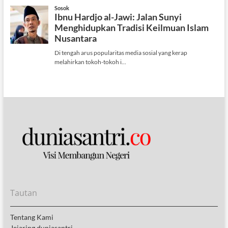
Tautan
Tentang Kami
Jejaring duniasantri