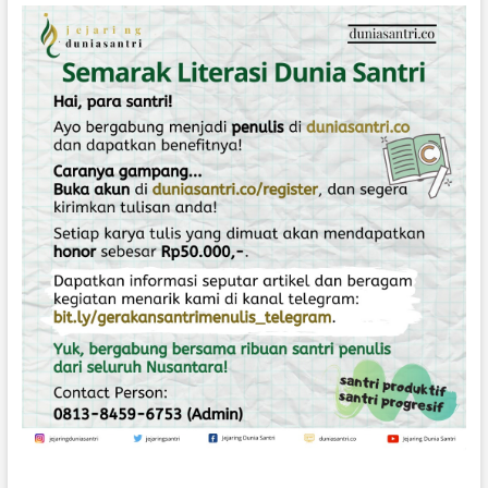
M
E
J
A
C
A
T
U
R