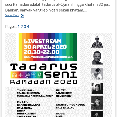
a
suci Ramadan adalah tadarus al-Quran hingga khatam 30 jus.
h
Bahkan, banyak yang lebih dari sekali khatam.…
View More
I
n
i
Pages:
1
2
3
4
B
u
a
t
S
a
n
t
r
i
y
a
n
g
M
a
u
K
h