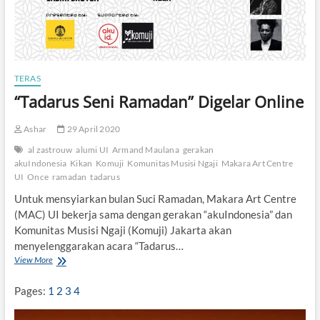
a
t
a
m
Q
u
TERAS
r
a
“Tadarus Seni Ramadan” Digelar Online
n
M
Ashar
29 April 2020
u
d
al zastrouw
alumi UI
Armand Maulana
gerakan
a
akuIndonesia
Kikan
Komuji
Komunitas Musisi Ngaji
Makara Art Centre
h
UI
Once
ramadan
tadarus
Untuk mensyiarkan bulan Suci Ramadan, Makara Art Centre
(MAC) UI bekerja sama dengan gerakan “akuIndonesia” dan
Komunitas Musisi Ngaji (Komuji) Jakarta akan
menyelenggarakan acara “Tadarus…
View More
“
T
a
Pages:
1
2
3
4
d
a