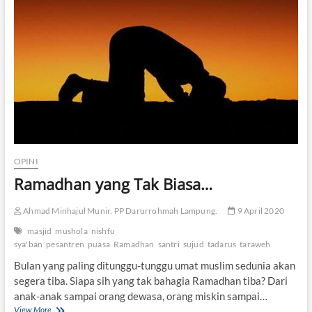
r
u
s
S
e
n
i
R
a
m
a
d
a
OPINI
n
Ramadhan yang Tak Biasa…
”
D
i
Ahmad Minhajul Munir, PP Darurrohmah Lampung.
9 April 2020
g
e
masjid
mushola
nishfu
l
sya'ban
pesantren
puasa
Ramadhan
santri
sujud
tadarus
taraweh
a
Bulan yang paling ditunggu-tunggu umat muslim sedunia akan
r
segera tiba. Siapa sih yang tak bahagia Ramadhan tiba? Dari
O
n
anak-anak sampai orang dewasa, orang miskin sampai…
l
View More
R