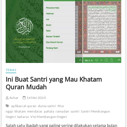
k
C
a
r
a
N
g
a
b
u
b
u
r
i
TERAS
t
Ini Buat Santri yang Mau Khatam
B
a
Quran Mudah
n
y
Ashar
14 Mei 2020
a
k
aplikasi al-quran
dunia santri
fitur
F
ngaji
khatam
mendaras
pahala
ramadan
santri
Santri Membangun
a
Negeri
tadarus
Visi Membangun Negeri
e
d
Salah satu ibadah yang paling sering dilakukan selama bulan