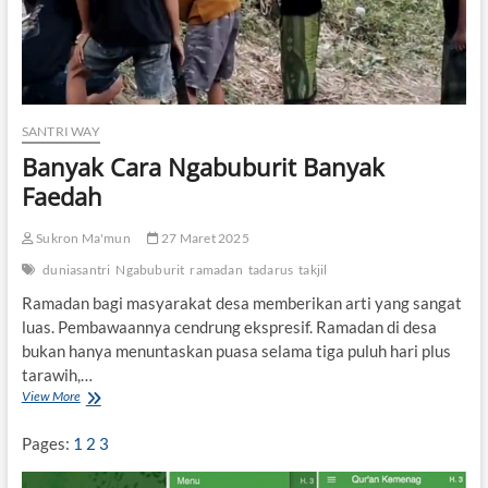
SANTRI WAY
Banyak Cara Ngabuburit Banyak
Faedah
Sukron Ma'mun
27 Maret 2025
duniasantri
Ngabuburit
ramadan
tadarus
takjil
Ramadan bagi masyarakat desa memberikan arti yang sangat
luas. Pembawaannya cendrung ekspresif. Ramadan di desa
bukan hanya menuntaskan puasa selama tiga puluh hari plus
tarawih,…
View More
B
a
n
Pages:
1
2
3
y
a