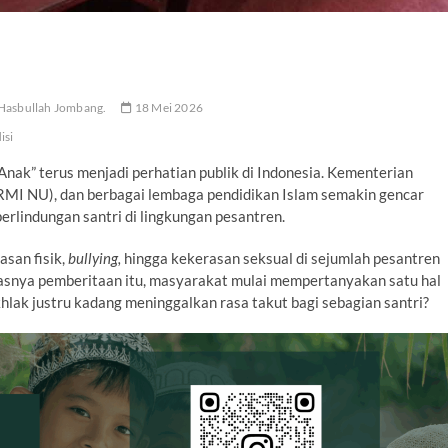
 Hasbullah Jombang.
18 Mei 2026
isi
nak” terus menjadi perhatian publik di Indonesia. Kementerian
RMI NU), dan berbagai lembaga pendidikan Islam semakin gencar
rlindungan santri di lingkungan pesantren.
san fisik,
bullying,
hingga kekerasan seksual di sejumlah pesantren
rasnya pemberitaan itu, masyarakat mulai mempertanyakan satu hal
lak justru kadang meninggalkan rasa takut bagi sebagian santri?