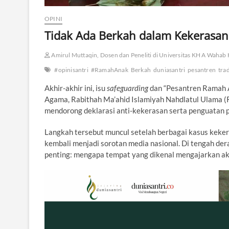
OPINI
Tidak Ada Berkah dalam Kekerasan
Amirul Muttaqin, Dosen dan Peneliti di Universitas KH A Wahab
#opinisantri
#RamahAnak
Berkah
duniasantri
pesantren
trad
Akhir-akhir ini, isu
safeguarding
dan “Pesantren Ramah A
Agama, Rabithah Ma’ahid Islamiyah Nahdlatul Ulama (
mendorong deklarasi anti-kekerasan serta penguatan pe
Langkah tersebut muncul setelah berbagai kasus kekera
kembali menjadi sorotan media nasional. Di tengah de
penting: mengapa tempat yang dikenal mengajarkan akh