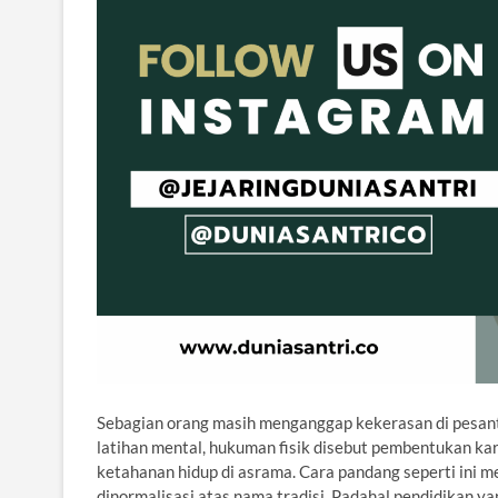
Sebagian orang masih menganggap kekerasan di pesantr
latihan mental, hukuman fisik disebut pembentukan kar
ketahanan hidup di asrama. Cara pandang seperti ini 
dinormalisasi atas nama tradisi. Padahal pendidikan yan