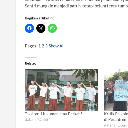
Santri mungkin menjadi patuh, tetapi belum tentu tumb
Bagikan artikel ini:
Pages:
1
2
3
Show All
Related
Takziran, Hukuman atau Berkah?
Kritik Psikol
dalam "Opini"
di Pesantren
dalam "Opini