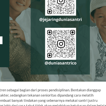
en sebagai bagian dari proses pendisiplinan. Bentakan dianggap
akter, sedangkan tekanan senioritas dipandang cara melatih
membuat banyak tindakan yang sebenarnya melukai santri justru
g lahir dari rasa takut tidak akan melahirkan ketulusan dalam belaja