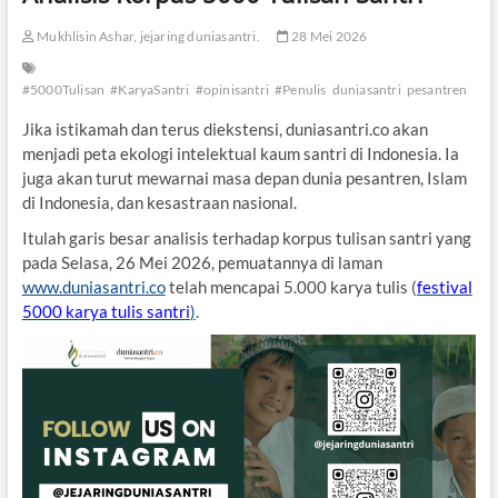
Mukhlisin Ashar, jejaring duniasantri.
28 Mei 2026
#5000Tulisan
#KaryaSantri
#opinisantri
#Penulis
duniasantri
pesantren
Jika istikamah dan terus diekstensi, duniasantri.co akan
menjadi peta ekologi intelektual kaum santri di Indonesia. Ia
juga akan turut mewarnai masa depan dunia pesantren, Islam
di Indonesia, dan kesastraan nasional.
Itulah garis besar analisis terhadap korpus tulisan santri yang
pada Selasa, 26 Mei 2026, pemuatannya di laman
www.duniasantri.co
telah mencapai 5.000 karya tulis (
festival
5000 karya tulis santri
)
.