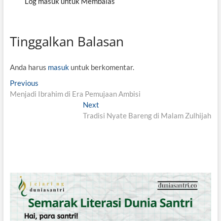
Log masuk untuk Membalas
Tinggalkan Balasan
Anda harus
masuk
untuk berkomentar.
N
Previous
P
Menjadi Ibrahim di Era Pemujaan Ambisi
r
a
e
Next
N
v
v
Tradisi Nyate Bareng di Malam Zulhijah
e
i
x
i
o
t
g
u
p
s
o
a
p
s
s
o
t
i
s
:
t
p
: