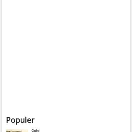
Password
*
Keep me signed in
Daftar
Forgot your password?
Populer