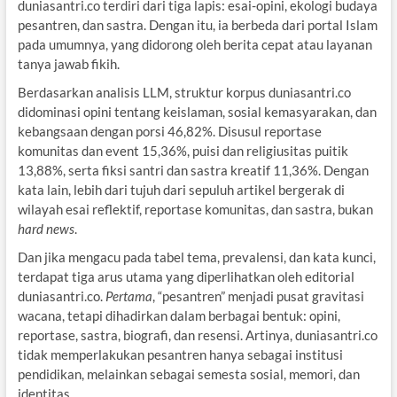
duniasantri.co terdiri dari tiga lapis: esai-opini, ekologi budaya
pesantren, dan sastra. Dengan itu, ia berbeda dari portal Islam
pada umumnya, yang didorong oleh berita cepat atau layanan
tanya jawab fikih.
Berdasarkan analisis LLM, struktur korpus duniasantri.co
didominasi opini tentang keislaman, sosial kemasyarakan, dan
kebangsaan dengan porsi 46,82%. Disusul reportase
komunitas dan event 15,36%, puisi dan religiusitas puitik
13,88%, serta fiksi santri dan sastra kreatif 11,36%. Dengan
kata lain, lebih dari tujuh dari sepuluh artikel bergerak di
wilayah esai reflektif, reportase komunitas, dan sastra, bukan
hard news
.
Dan jika mengacu pada tabel tema, prevalensi, dan kata kunci,
terdapat tiga arus utama yang diperlihatkan oleh editorial
duniasantri.co.
Pertama
, “pesantren” menjadi pusat gravitasi
wacana, tetapi dihadirkan dalam berbagai bentuk: opini,
reportase, sastra, biografi, dan resensi. Artinya, duniasantri.co
tidak memperlakukan pesantren hanya sebagai institusi
pendidikan, melainkan sebagai semesta sosial, memori, dan
identitas.