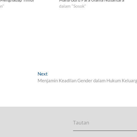
n"
dalam "Sosok"
Next
N
Menjamin Keadilan Gender dalam Hukum Keluar
e
x
t
p
o
s
t
Tautan
: