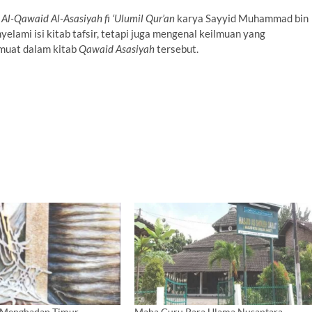
a
Al-Qawaid Al-Asasiyah fi ‘Ulumil Qur’an
karya Sayyid Muhammad bin
yelami isi kitab tafsir, tetapi juga mengenal keilmuan yang
muat dalam kitab
Qawaid Asasiyah
tersebut.
g Menghadap Timur
Maha Guru Para Ulama Nusantara