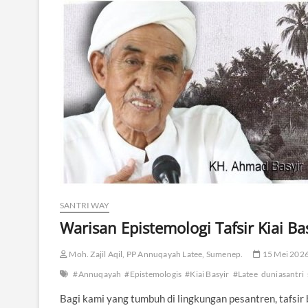
SANTRI WAY
Warisan Epistemologi Tafsir Kiai Ba
Moh. Zajil Aqil, PP Annuqayah Latee, Sumenep.
15 Mei 202
#Annuqayah
#Epistemologis
#Kiai Basyir
#Latee
duniasantri
Bagi kami yang tumbuh di lingkungan pesantren, tafsir 