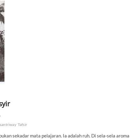
syir
6
santriway
Tafsir
bukan sekadar mata pelajaran. Ia adalah ruh. Di sela-sela aroma