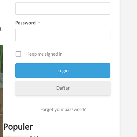
Password
*
t,
Keep me signed in
Daftar
Forgot your password?
Populer