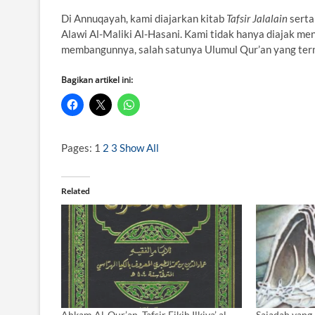
Di Annuqayah, kami diajarkan kitab
Tafsir Jalalain
sert
Alawi Al-Maliki Al-Hasani. Kami tidak hanya diajak men
membangunnya, salah satunya Ulumul Qur’an yang ter
Bagikan artikel ini:
Pages:
1
2
3
Show All
Related
Ahkam Al-Qur’an, Tafsir Fikih Ilkiya’ al-
Sajadah yan