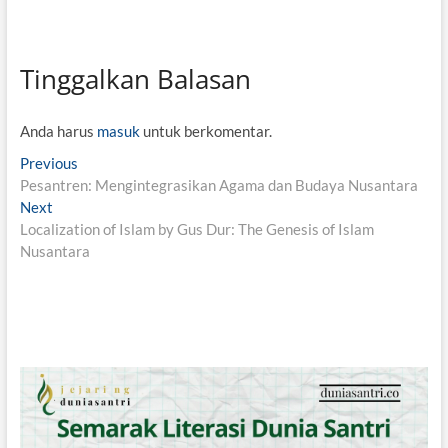
Tinggalkan Balasan
Anda harus
masuk
untuk berkomentar.
N
Previous
P
Pesantren: Mengintegrasikan Agama dan Budaya Nusantara
r
a
Next
N
e
v
Localization of Islam by Gus Dur: The Genesis of Islam
e
v
Nusantara
x
i
i
t
o
g
p
u
o
s
a
s
p
s
t
o
i
:
s
t
p
: