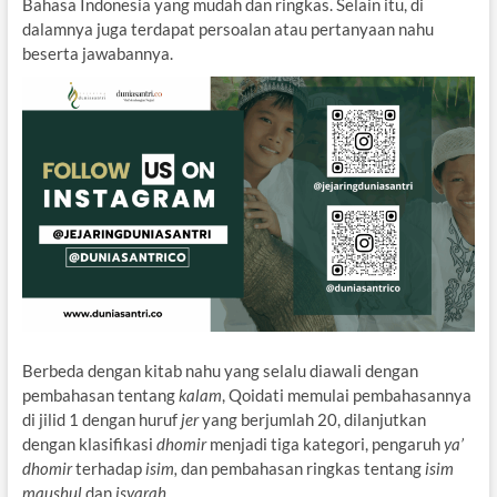
Bahasa Indonesia yang mudah dan ringkas. Selain itu, di
dalamnya juga terdapat persoalan atau pertanyaan nahu
beserta jawabannya.
Berbeda dengan kitab nahu yang selalu diawali dengan
pembahasan tentang
kalam
, Qoidati memulai pembahasannya
di jilid 1 dengan huruf
jer
yang berjumlah 20, dilanjutkan
dengan klasifikasi
dhomir
menjadi tiga kategori, pengaruh
ya’
dhomir
terhadap
isim,
dan pembahasan ringkas tentang
isim
maushul
dan
isyarah
.