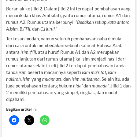
Beranjak ke jilid 2. Dalam jilid 2 ini terdapat pembahasan yang
menarik dan khas Amtsilati, yaitu rumus utama, rumus A1 dan
rumus A2. Rumus utama berbunyi: “
Bedakan setiap kata antara
A.Isim, B.Fi’il,
dan
C.Huruf.
”
Terkesan mudah, namun seluruh pembahasan nahu dimulai
dari cara untuk membedakan sebuah kalimat Bahasa Arab
antara
isim
,
fi’il,
atau huruf. Rumus A1 dan A2 merupakan
rumus lanjutan dari rumus utama jika isim menjadi hasil dari
rumus utama.selain itu di jilid 2 terdapat pembahasan tanda-
tanda
isim
beserta macamnya seperti
isim ma’rifat
,
isim
nakiroh
,
isim
yang
muannats,
dan
isim mutsanna
. Selain itu, ada
juga pembahasan tentang hukum
nida’
dan
munada’
. Jilid 1 dan
2 memiliki pembahasan yang simpel, ringkas, dan mudah
dipahami.
Bagikan artikel ini: