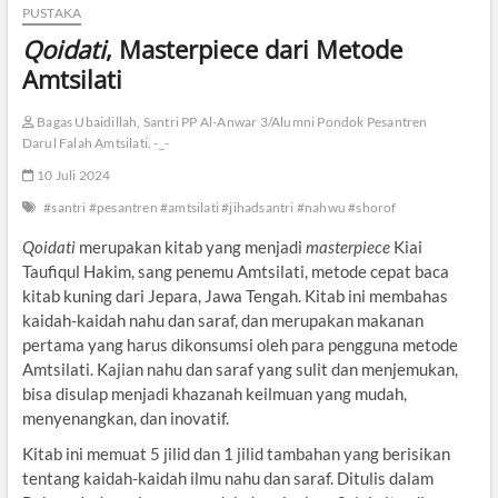
PUSTAKA
Qoidati
, Masterpiece dari Metode
Amtsilati
Bagas Ubaidillah, Santri PP Al-Anwar 3/Alumni Pondok Pesantren
Darul Falah Amtsilati. -_-
10 Juli 2024
#santri #pesantren #amtsilati #jihadsantri #nahwu #shorof
Qoidati
merupakan kitab yang menjadi
masterpiece
Kiai
Taufiqul Hakim, sang penemu Amtsilati, metode cepat baca
kitab kuning dari Jepara, Jawa Tengah. Kitab ini membahas
kaidah-kaidah nahu dan saraf, dan merupakan makanan
pertama yang harus dikonsumsi oleh para pengguna metode
Amtsilati. Kajian nahu dan saraf yang sulit dan menjemukan,
bisa disulap menjadi khazanah keilmuan yang mudah,
menyenangkan, dan inovatif.
Kitab ini memuat 5 jilid dan 1 jilid tambahan yang berisikan
tentang kaidah-kaidah ilmu nahu dan saraf. Ditulis dalam