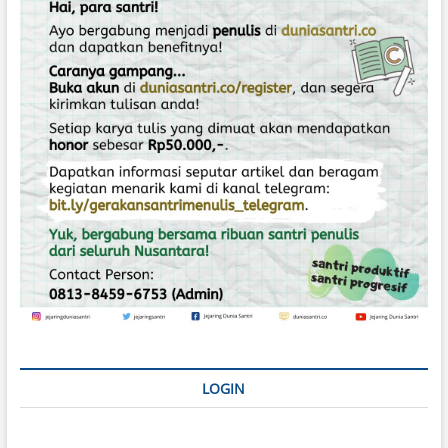
o
s
LOGIN