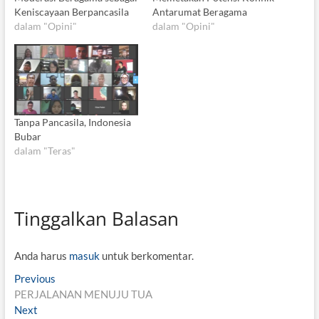
Keniscayaan Berpancasila
Antarumat Beragama
dalam "Opini"
dalam "Opini"
Tanpa Pancasila, Indonesia
Bubar
dalam "Teras"
Tinggalkan Balasan
Anda harus
masuk
untuk berkomentar.
N
Previous
P
PERJALANAN MENUJU TUA
r
a
Next
N
e