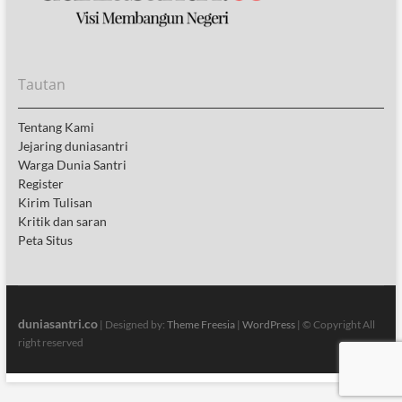
Tautan
Tentang Kami
Jejaring duniasantri
Warga Dunia Santri
Register
Kirim Tulisan
Kritik dan saran
Peta Situs
duniasantri.co
| Designed by:
Theme Freesia
|
WordPress
| © Copyright All
right reserved