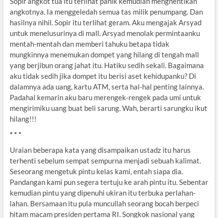
Sopir angkot tua itu terlihat panik kemudian menghentikan
angkotnya. Ia menggeledah semua tas milik penumpang. Dan
hasilnya nihil. Sopir itu terlihat geram. Aku mengajak Arsyad
untuk menelusurinya di mall. Arsyad menolak permintaanku
mentah-mentah dan memberi tahuku betapa tidak
mungkinnya menemukan dompet yang hilang di tengah mall
yang berjibun orang jahat itu. Hatiku sedih sekali. Bagaimana
aku tidak sedih jika dompet itu berisi aset kehidupanku? Di
dalamnya ada uang, kartu ATM, serta hal-hal penting lainnya.
Padahal kemarin aku baru merengek-rengek pada umi untuk
mengirimiku uang buat beli sarung. Wah, berarti sarungku ikut
hilang!!!
* * *
Uraian beberapa kata yang disampaikan ustadz itu harus
terhenti sebelum sempat sempurna menjadi sebuah kalimat.
Seseorang mengetuk pintu kelas kami, entah siapa dia.
Pandangan kami pun segera tertuju ke arah pintu itu. Sebentar
kemudian pintu yang dipenuhi ukiran itu terbuka perlahan-
lahan. Bersamaan itu pula muncullah seorang bocah berpeci
hitam macam presiden pertama RI. Songkok nasional yang