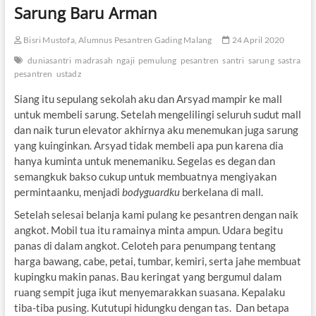
Sarung Baru Arman
Bisri Mustofa, Alumnus Pesantren Gading Malang
24 April 2020
duniasantri
madrasah
ngaji
pemulung
pesantren
santri
sarung
sastra
pesantren
ustadz
Siang itu sepulang sekolah aku dan Arsyad mampir ke mall
untuk membeli sarung. Setelah mengelilingi seluruh sudut mall
dan naik turun elevator akhirnya aku menemukan juga sarung
yang kuinginkan. Arsyad tidak membeli apa pun karena dia
hanya kuminta untuk menemaniku. Segelas es degan dan
semangkuk bakso cukup untuk membuatnya mengiyakan
permintaanku, menjadi
bodyguardku
berkelana di mall.
Setelah selesai belanja kami pulang ke pesantren dengan naik
angkot. Mobil tua itu ramainya minta ampun. Udara begitu
panas di dalam angkot. Celoteh para penumpang tentang
harga bawang, cabe, petai, tumbar, kemiri, serta jahe membuat
kupingku makin panas. Bau keringat yang bergumul dalam
ruang sempit juga ikut menyemarakkan suasana. Kepalaku
tiba-tiba pusing. Kututupi hidungku dengan tas. Dan betapa