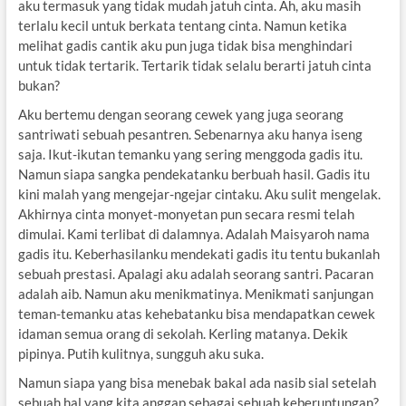
aku termasuk yang tidak mudah jatuh cinta. Ah, aku masih
terlalu kecil untuk berkata tentang cinta. Namun ketika
melihat gadis cantik aku pun juga tidak bisa menghindari
untuk tidak tertarik. Tertarik tidak selalu berarti jatuh cinta
bukan?
Aku bertemu dengan seorang cewek yang juga seorang
santriwati sebuah pesantren. Sebenarnya aku hanya iseng
saja. Ikut-ikutan temanku yang sering menggoda gadis itu.
Namun siapa sangka pendekatanku berbuah hasil. Gadis itu
kini malah yang mengejar-ngejar cintaku. Aku sulit mengelak.
Akhirnya cinta monyet-monyetan pun secara resmi telah
dimulai. Kami terlibat di dalamnya. Adalah Maisyaroh nama
gadis itu. Keberhasilanku mendekati gadis itu tentu bukanlah
sebuah prestasi. Apalagi aku adalah seorang santri. Pacaran
adalah aib. Namun aku menikmatinya. Menikmati sanjungan
teman-temanku atas kehebatanku bisa mendapatkan cewek
idaman semua orang di sekolah. Kerling matanya. Dekik
pipinya. Putih kulitnya, sungguh aku suka.
Namun siapa yang bisa menebak bakal ada nasib sial setelah
sebuah hal yang kita anggap sebagai sebuah keberuntungan?