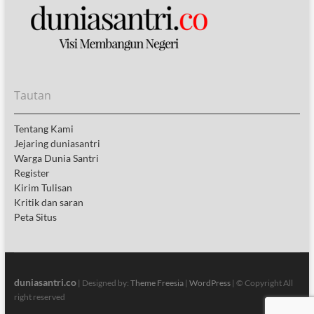
Tautan
Tentang Kami
Jejaring duniasantri
Warga Dunia Santri
Register
Kirim Tulisan
Kritik dan saran
Peta Situs
duniasantri.co
| Designed by:
Theme Freesia
|
WordPress
| © Copyright All
right reserved