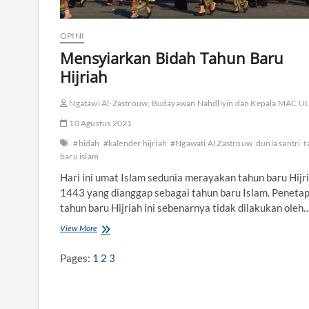
i
k
e
OPINI
A
Mensyiarkan Bidah Tahun Baru
l
-
Hijriah
Q
u
Ngatawi Al-Zastrouw, Budayawan Nahdliyin dan Kepala MAC UI
r
’
10 Agustus 2021
a
#bidah
#kalender hijriah
#Ngawati Al Zastrouw
dunia santri
t
n
baru islam
d
a
Hari ini umat Islam sedunia merayakan tahun baru Hijr
n
1443 yang dianggap sebagai tahun baru Islam. Peneta
H
a
tahun baru Hijriah ini sebenarnya tidak dilakukan oleh
d
View More
M
i
e
s
n
Pages:
1
2
3
s
y
i
a