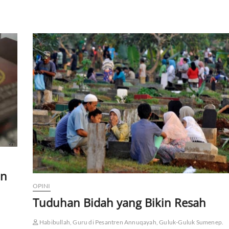
an
OPINI
Tuduhan Bidah yang Bikin Resah
Habibullah, Guru di Pesantren Annuqayah, Guluk-Guluk Sumenep.