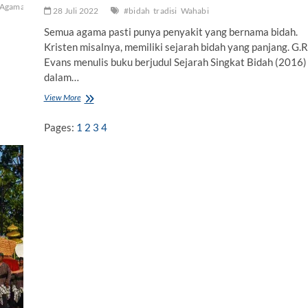
nAgama
#tafsirquran
duniasantri
28 Juli 2022
#bidah
tradisi
Wahabi
Semua agama pasti punya penyakit yang bernama bidah.
Kristen misalnya, memiliki sejarah bidah yang panjang. G.R
Evans menulis buku berjudul Sejarah Singkat Bidah (2016)
dalam…
View More
T
u
d
Pages:
1
2
3
4
u
h
a
n
B
i
d
a
h
y
a
n
g
B
i