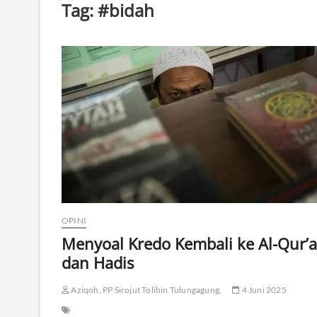
Tag:
#bidah
OPINI
Menyoal Kredo Kembali ke Al-Qur’
dan Hadis
Aziqoh, PP Sirojut Tolibin Tulungagung.
4 Juni 2025