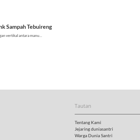
Tautan
Tentang Kami
Jejaring duniasantri
Warga Dunia Santri