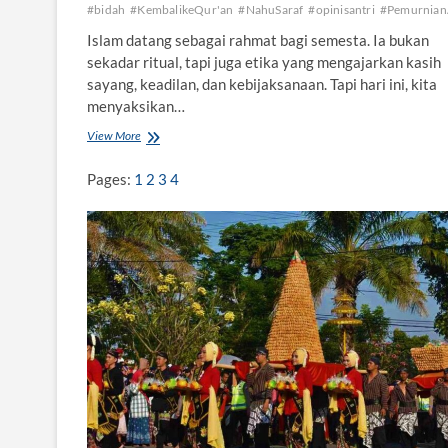
#bidah
#KembalikeQur'an
#NahuSaraf
#opinisantri
#Pemurnia
Islam datang sebagai rahmat bagi semesta. Ia bukan
sekadar ritual, tapi juga etika yang mengajarkan kasih
sayang, keadilan, dan kebijaksanaan. Tapi hari ini, kita
menyaksikan…
View More
M
e
n
Pages:
1
2
3
4
y
o
a
l
K
r
e
d
o
K
e
m
b
a
l