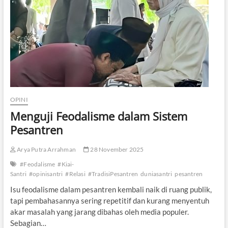
M
u
s
a
l
a
,
d
a
n
M
OPINI
a
Menguji Feodalisme dalam Sistem
s
a
Pesantren
D
e
Arya Putra Arrahman
28 November 2025
p
a
#Feodalisme
#Kiai-
n
Santri
#opinisantri
#Relasi
#TradisiPesantren
duniasantri
pesantren
K
e
Isu feodalisme dalam pesantren kembali naik di ruang publik,
m
tapi pembahasannya sering repetitif dan kurang menyentuh
a
akar masalah yang jarang dibahas oleh media populer.
n
Sebagian…
u