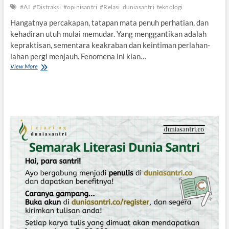
t
#AI
#Distraksi
#opinisantri
#Relasi
duniasantri
teknologi
e
Hangatnya percakapan, tatapan mata penuh perhatian, dan
m
kehadiran utuh mulai memudar. Yang menggantikan adalah
P
e
kepraktisan, sementara keakraban dan keintiman perlahan-
s
lahan pergi menjauh. Fenomena ini kian…
a
View More
D
n
e
t
k
r
a
e
t
n
d
i
L
a
y
a
r
,
J
a
u
h
d