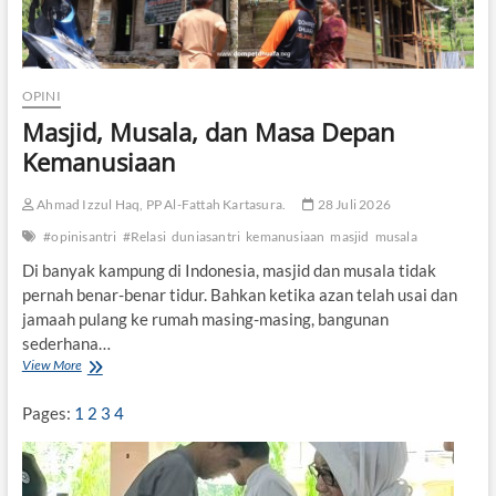
OPINI
Masjid, Musala, dan Masa Depan
Kemanusiaan
Ahmad Izzul Haq, PP Al-Fattah Kartasura.
28 Juli 2026
#opinisantri
#Relasi
duniasantri
kemanusiaan
masjid
musala
Di banyak kampung di Indonesia, masjid dan musala tidak
pernah benar-benar tidur. Bahkan ketika azan telah usai dan
jamaah pulang ke rumah masing-masing, bangunan
sederhana…
View More
M
a
s
Pages:
1
2
3
4
j
i
d
,