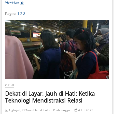
View More
s
M
i
e
a
n
Pages:
1
2
3
a
g
n
u
j
i
F
e
o
d
a
l
i
s
m
e
d
a
OPINI
l
Dekat di Layar, Jauh di Hati: Ketika
a
Teknologi Mendistraksi Relasi
m
S
i
Alghajali, PP Nurul Jadid Paiton, Probolinggo.
4 Juli 2025
s