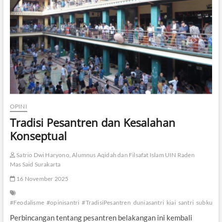
F
e
o
d
a
l
i
s
m
e
d
a
OPINI
l
Tradisi Pesantren dan Kesalahan
a
m
Konseptual
S
i
Satrio Dwi Haryono, Alumnus Aqidah dan Filsafat Islam UIN Raden
s
t
Mas Said Surakarta
e
16 November 2025
m
P
e
#Feodalisme
#opinisantri
#TradisiPesantren
duniasantri
kiai
santri
subkultu
s
Perbincangan tentang pesantren belakangan ini kembali
a