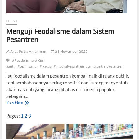
OPINI
Menguji Feodalisme dalam Sistem
Pesantren
Arya Putra Arrahman
28 November 2025
#Feodalisme
#Kiai-
Santri
#opinisantri
#Relasi
#TradisiPesantren
duniasantri
pesantren
Isu feodalisme dalam pesantren kembali naik di ruang publik,
tapi pembahasannya sering repetitif dan kurang menyentuh
akar masalah yang jarang dibahas oleh media populer.
Sebagian…
View More
M
e
n
Pages:
1
2
3
g
u
j
i