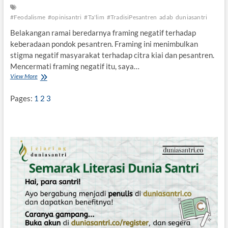
s
i
#Feodalisme
#opinisantri
#Ta'lim
#TradisiPesantren
adab
duniasantri
P
e
Belakangan ramai beredarnya framing negatif terhadap
s
keberadaan pondok pesantren. Framing ini menimbulkan
a
stigma negatif masyarakat terhadap citra kiai dan pesantren.
n
t
Mencermati framing negatif itu, saya…
r
View More
P
e
e
n
s
Pages:
1
2
3
a
n
t
r
e
n
,
K
i
t
a
b
T
a