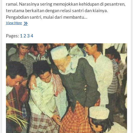
n
ramai. Narasinya sering memojokkan kehidupan di pesantren,
t
terutama berkaitan dengan relasi santri dan kiainya.
r
Pengabdian santri, mulai dari membantu…
e
View More
T
n
r
a
Pages:
1
2
3
4
d
i
s
i
P
e
s
a
n
t
r
e
n
d
a
n
K
e