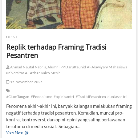
s
a
l
a
h
a
n
OPINI
K
Replik terhadap Framing Tradisi
o
n
Pesantren
s
e
Ahmad Naufal Nabris, Alumni PP Daruttauhid Al-Alawiyah/ Mahasiswa
p
universitas Al-Azhar Kairo Mesir
t
u
15 November 2025
a
l
#CiumTangan
#Feodalisme
#opinisantri
#TradisiPesantren
duniasantri
Fenomena akhir-akhir ini, banyak kalangan melakukan framing
negatif terhadap tradisi pesantren. Kemudian, muncul pro-
kontra, kontroversi, dan opini-opini yang saling berlawanan
terutama di media sosial. Sebagian…
View More
R
e