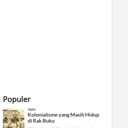
Password
*
Keep me signed in
Daftar
Forgot your password?
Populer