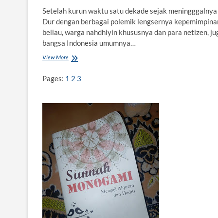
Setelah kurun waktu satu dekade sejak meningggalnya
Dur dengan berbagai polemik lengsernya kepemimpina
beliau, warga nahdhiyin khususnya dan para netizen, ju
bangsa Indonesia umumnya…
View More
“
M
e
Pages:
1
2
3
n
j
e
r
a
t
G
u
s
D
u
r
”
d
a
n