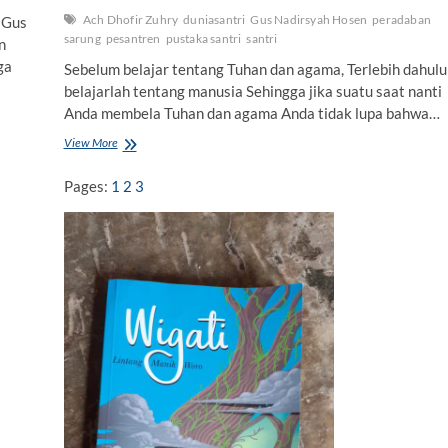
Ach Dhofir Zuhry
duniasantri
Gus Nadirsyah Hosen
peradaban
 Gus
sarung
pesantren
pustaka santri
santri
n
ga
Sebelum belajar tentang Tuhan dan agama, Terlebih dahulu
belajarlah tentang manusia Sehingga jika suatu saat nanti
Anda membela Tuhan dan agama Anda tidak lupa bahwa…
View More
“
P
e
Pages:
1
2
3
r
a
d
a
b
a
n
S
a
r
u
n
g
”