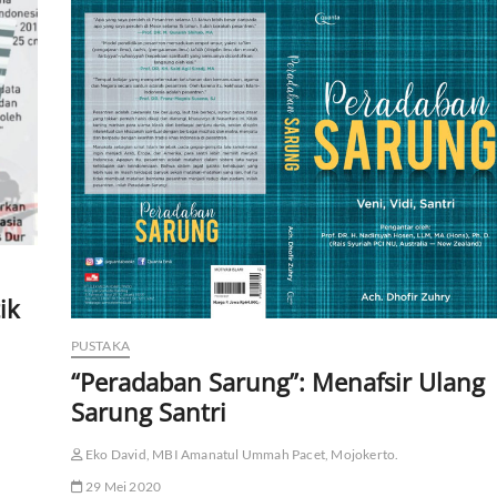
ik
PUSTAKA
“Peradaban Sarung”: Menafsir Ulang
Sarung Santri
Eko David, MBI Amanatul Ummah Pacet, Mojokerto.
29 Mei 2020