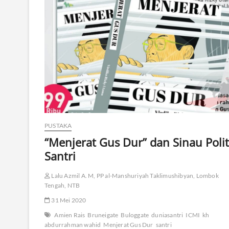
PUSTAKA
“Menjerat Gus Dur” dan Sinau Polit
Santri
Lalu Azmil A. M, PP al-Manshuriyah Taklimushibyan, Lombok
Tengah, NTB
31 Mei 2020
Amien Rais
Bruneigate
Buloggate
duniasantri
ICMI
kh
abdurrahman wahid
Menjerat Gus Dur
santri