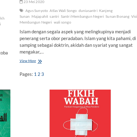
23 Mei 2020
n
g
Agus Sunyoto
Atlas Wali Songo
duniasantri
Kanjeng
S
Sunan
Majapahit
santri
Santri Membangun Negeri
Sunan Bonang
Vis
kh
a
Membangun Negeri
wali songo
i
n
t
Islam dengan segala aspek yang melingkupinya menjadi
r
penerang serta obor peradaban. Islam yang kita pahami, di
i
samping sebagai doktrin, akidah dan syariat yang sangat
mengakar,…
coba
View More
“
A
t
Pages:
1
2
3
l
a
s
W
a
l
i
S
o
n
g