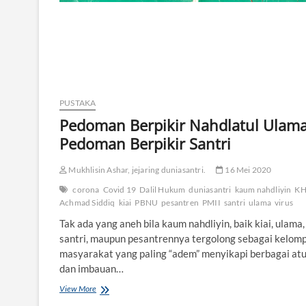
l
a
m
;
E
k
s
p
PUSTAKA
a
n
Pedoman Berpikir Nahdlatul Ulama
s
Pedoman Berpikir Santri
i
G
e
Mukhlisin Ashar, jejaring duniasantri.
16 Mei 2020
r
corona
Covid 19
Dalil Hukum
duniasantri
kaum nahdliyin
K
a
Achmad Siddiq
kiai
PBNU
pesantren
PMII
santri
ulama
virus
k
a
Tak ada yang aneh bila kaum nahdliyin, baik kiai, ulama,
n
santri, maupun pesantrennya tergolong sebagai kelom
I
masyarakat yang paling “adem” menyikapi berbagai at
s
l
dan imbauan…
a
View More
P
m
e
T