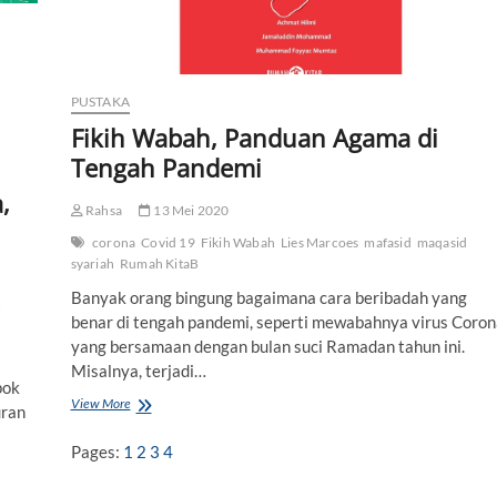
o
”
d
a
n
PUSTAKA
F
a
Fikih Wabah, Panduan Agama di
k
Tengah Pandemi
t
a
,
H
Rahsa
13 Mei 2020
i
corona
Covid 19
Fikih Wabah
Lies Marcoes
mafasid
maqasid
s
t
syariah
Rumah KitaB
o
Banyak orang bingung bagaimana cara beribadah yang
r
H
benar di tengah pandemi, seperti mewabahnya virus Coron
i
s
yang bersamaan dengan bulan suci Ramadan tahun ini.
K
Misalnya, terjadi…
e
pok
b
View More
F
uran
e
i
r
k
Pages:
1
2
3
4
a
i
d
h