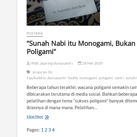
S
i
n
a
u
P
PUSTAKA
o
“Sunah Nabi itu Monogami, Bukan
l
i
Poligami”
t
i
Iffah, jejaring duniasantri.
28 Mei 2020
k
S
al-quran
Dr
a
Faqihuddin
duniasantri
hadits
monogami
poligami
santri
sunah 
n
t
Beberapa tahun terakhir, wacana poligami semakin ra
r
dibicarakan terutama di media sosial. Bahkan beberap
i
pelatihan dengan tema “sukses poligami” banyak ditem
iklannya di mana-mana. Pelatihan…
View More
“
S
u
Pages:
1
2
3
4
n