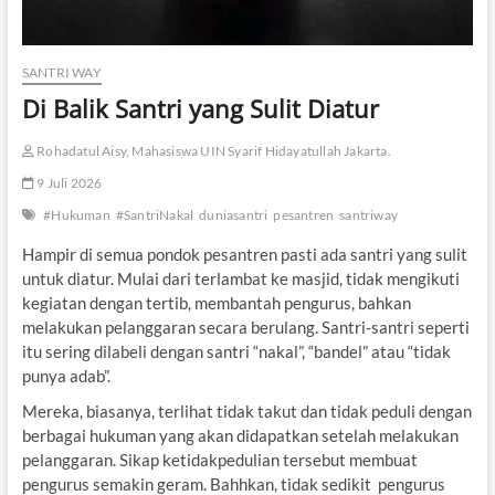
SANTRI WAY
Di Balik Santri yang Sulit Diatur
Rohadatul Aisy, Mahasiswa UIN Syarif Hidayatullah Jakarta.
9 Juli 2026
#Hukuman
#SantriNakal
duniasantri
pesantren
santriway
Hampir di semua pondok pesantren pasti ada santri yang sulit
untuk diatur. Mulai dari terlambat ke masjid, tidak mengikuti
kegiatan dengan tertib, membantah pengurus, bahkan
melakukan pelanggaran secara berulang. Santri-santri seperti
itu sering dilabeli dengan santri “nakal”, “bandel” atau “tidak
punya adab”.
Mereka, biasanya, terlihat tidak takut dan tidak peduli dengan
berbagai hukuman yang akan didapatkan setelah melakukan
pelanggaran. Sikap ketidakpedulian tersebut membuat
pengurus semakin geram. Bahhkan, tidak sedikit pengurus