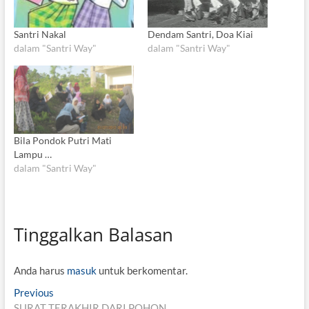
Santri Nakal
Dendam Santri, Doa Kiai
dalam "Santri Way"
dalam "Santri Way"
Bila Pondok Putri Mati
Lampu …
dalam "Santri Way"
Tinggalkan Balasan
Anda harus
masuk
untuk berkomentar.
N
Previous
P
SURAT TERAKHIR DARI POHON
r