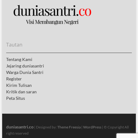
Tautan
Tentang Kami
Jejaring duniasantri
Warga Dunia Santri
Register
Kirim Tulisan
Kritik dan saran
Peta Situs
duniasantri.co
| Designed by:
Theme Freesia
|
WordPress
| © Copyright All
right reserved