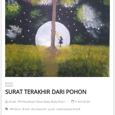
PUISI
SURAT TERAKHIR DARI POHON
Aisah. PP Mambaul Ulum Bata-Bata Putri. -
9 Juli 2026
#Pohon
Bumi
duniasantri
puisi
sastrapesantren#