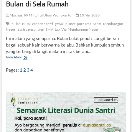
Bulan di Sela Rumah
Machus, PP Miftahul Ulum Wonokerto
10 Mei 2020
bulan
Bumi
cerpen santri
gawai
planet
purnama
Santri Membangun
Negeri
sastra pesantren
SMA
tab
Visi Membangun Negeri
Ini malam yang sempurna. Bulan bulat penuh. Langit bersih
bagai sebuah kain berwarna kelabu. Bahkan kumpulan embun
yang terbang di langit malam ini tak berani…
View More
B
u
l
Pages:
1
2
3
4
a
n
d
i
S
e
l
a
R
u
m
a