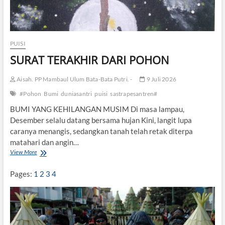
PUISI
SURAT TERAKHIR DARI POHON
Aisah. PP Mambaul Ulum Bata-Bata Putri. -
9 Juli 2026
#Pohon
Bumi
duniasantri
puisi
sastrapesantren#
BUMI YANG KEHILANGAN MUSIM Di masa lampau,
Desember selalu datang bersama hujan Kini, langit lupa
caranya menangis, sedangkan tanah telah retak diterpa
matahari dan angin…
View More
S
U
R
Pages:
1
2
3
4
A
T
T
E
R
A