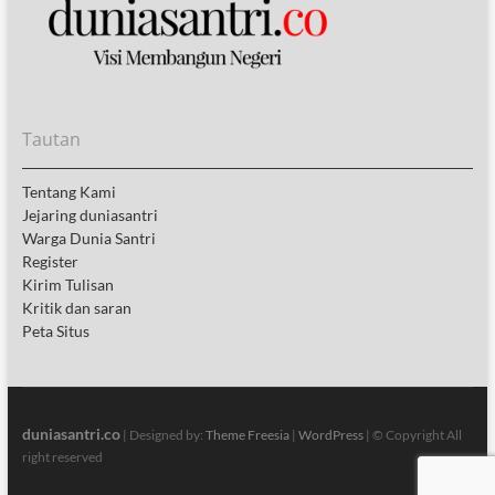
Tautan
Tentang Kami
Jejaring duniasantri
Warga Dunia Santri
Register
Kirim Tulisan
Kritik dan saran
Peta Situs
duniasantri.co
| Designed by:
Theme Freesia
|
WordPress
| © Copyright All
right reserved