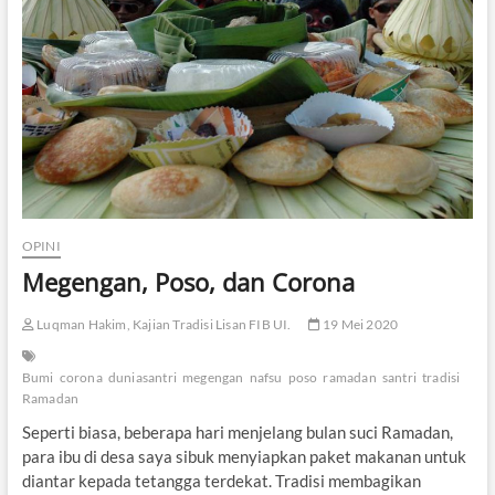
K
H
I
R
D
A
R
I
P
O
H
O
OPINI
N
Megengan, Poso, dan Corona
Luqman Hakim, Kajian Tradisi Lisan FIB UI.
19 Mei 2020
Bumi
corona
duniasantri
megengan
nafsu
poso
ramadan
santri
tradisi
Ramadan
Seperti biasa, beberapa hari menjelang bulan suci Ramadan,
para ibu di desa saya sibuk menyiapkan paket makanan untuk
diantar kepada tetangga terdekat. Tradisi membagikan