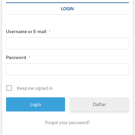
y
LOGIN
i
r
Username or E-mail
*
Password
*
Keep me signed in
Daftar
Forgot your password?