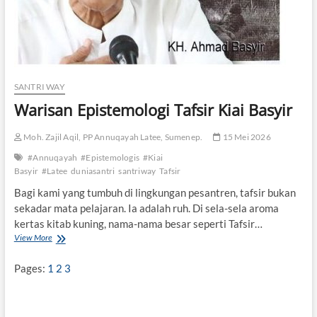
SANTRI WAY
Warisan Epistemologi Tafsir Kiai Basyir
Moh. Zajil Aqil, PP Annuqayah Latee, Sumenep.
15 Mei 2026
#Annuqayah
#Epistemologis
#Kiai
Basyir
#Latee
duniasantri
santriway
Tafsir
Bagi kami yang tumbuh di lingkungan pesantren, tafsir bukan
sekadar mata pelajaran. Ia adalah ruh. Di sela-sela aroma
kertas kitab kuning, nama-nama besar seperti Tafsir…
View More
W
a
r
Pages:
1
2
3
i
s
a
n